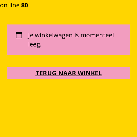
on line
80
Ga naar de inhoud
Je winkelwagen is momenteel
leeg.
TERUG NAAR WINKEL