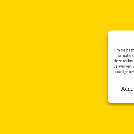
Om de beste
informatie 
deze techno
verwerken. 
nadelige in
Acce