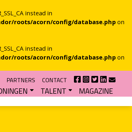
_SSL_CA instead in
dor/roots/acorn/config/database.php
on
_SSL_CA instead in
dor/roots/acorn/config/database.php
on
PARTNERS
CONTACT
ONINGEN
TALENT
MAGAZINE
IE EEN EN AL OOR
r niet kan bestaan
?
haal van je eigen gemeente
TIPENDIUM
r nieuw schrijftalent
POEZIEFIETS­­KNOOPPUNTEN
Poëzie op de fiets met de VERS app
LITERATUUR­­NETWERK NOORD
Samen bereiken we meer mensen
CURSUS: HET ESSAY ALS GRENSGANGER