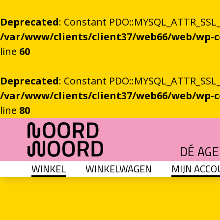
Deprecated
: Constant PDO::MYSQL_ATTR_SSL_CA
/var/www/clients/client37/web66/web/wp
line
60
Deprecated
: Constant PDO::MYSQL_ATTR_SSL_CA
/var/www/clients/client37/web66/web/wp
line
80
Ga naar de inhoud
DÉ AG
WINKEL
WINKELWAGEN
MIJN ACCO
HET GROTE GEBEUREN
Festival vol verhalen en ontmoetingen
OEFENINGEN IN HET ONBEKENDE
Literaire community's in Stad en provincie
TALENT­PROGRAMMA
Leertraject voor literair talent
DICHTERS IN DE PRINSEN
Zomers festival vol poëzie e
ROEMTES TUSSEN LIENEN / RÜÜMTE TÜ
GRONINGER STADSDI
De stadsdichter toont Grunn in woo