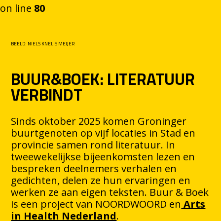
on line
80
Ga naar de inhoud
BEELD: NIELS KNELIS MEIJER
BUUR&BOEK: LITERATUUR
VERBINDT
Sinds oktober 2025 komen Groninger
buurtgenoten op vijf locaties in Stad en
provincie samen rond literatuur. In
tweewekelijkse bijeenkomsten lezen en
bespreken deelnemers verhalen en
gedichten, delen ze hun ervaringen en
werken ze aan eigen teksten. Buur & Boek
is een project van NOORDWOORD en
Arts
in Health Nederland
.