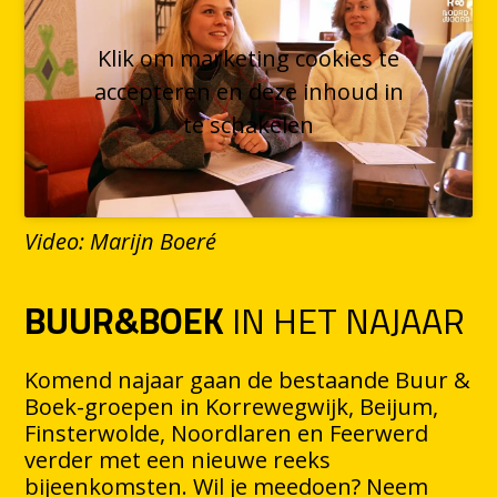
Klik om marketing cookies te
accepteren en deze inhoud in
te schakelen
Video: Marijn Boeré
BUUR&BOEK
IN HET NAJAAR
Komend najaar gaan de bestaande Buur &
Boek-groepen in Korrewegwijk, Beijum,
Finsterwolde, Noordlaren en Feerwerd
verder met een nieuwe reeks
bijeenkomsten. Wil je meedoen? Neem