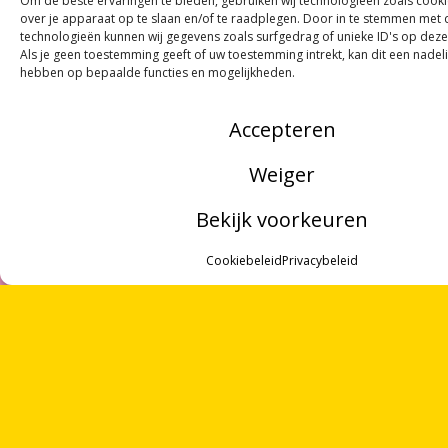
Om de beste ervaringen te bieden, gebruiken wij technologieën zoals cook
over je apparaat op te slaan en/of te raadplegen. Door in te stemmen met
technologieën kunnen wij gegevens zoals surfgedrag of unieke ID's op deze
Als je geen toestemming geeft of uw toestemming intrekt, kan dit een nadel
hebben op bepaalde functies en mogelijkheden.
Accepteren
Weiger
ONTVANG
VIER GEDICHTEN
PER MAAND
VIA ONZE
NIEUWSBRIEF
!
Bekijk voorkeuren
OF VOLG ONS VIA SOCIALE MEDIA
MENU
Cookiebeleid
Privacybeleid
ZOEKEN
OVER ONS
NOORDWOORD
VRIJWILLIGERS
Munnekeholm 2
PARTNERS
9711 JA Groningen
CONTACT
Zoeken