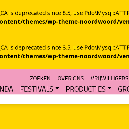
 is deprecated since 8.5, use Pdo\Mysql::ATTR
-content/themes/wp-theme-noordwoord/ven
 is deprecated since 8.5, use Pdo\Mysql::ATTR
-content/themes/wp-theme-noordwoord/ven
ZOEKEN
OVER ONS
VRIJWILLIGERS
ENDA
FESTIVALS
PRODUCTIES
GR
TUIN
n spoken word
SKEN RIEGEN
CHTER
rden
POETRY PROCESSING PARTY
Muzikale poëzie en poëzie vol muziek
Een podium voor streektaal
BESTE GRONINGER BOEK
Groningse literatuur in de schijnwerpers
AUDIO­­PRODUCT
Literatuur die op papie
WAT IS GRONINGS VUUR 
Werken aan het ver
LETTEREN­S
Financiële impuls voo