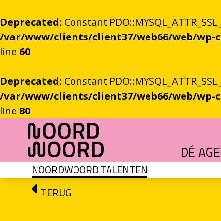
Deprecated
: Constant PDO::MYSQL_ATTR_SSL_CA
/var/www/clients/client37/web66/web/wp
line
60
Deprecated
: Constant PDO::MYSQL_ATTR_SSL_CA
/var/www/clients/client37/web66/web/wp
line
80
Ga naar de inhoud
DÉ AG
NOORDWOORD TALENTEN
HET GROTE GEBEUREN
Festival vol verhalen en ontmoetingen
OEFENINGEN IN HET ONBEKENDE
Literaire community's in Stad en provincie
TALENT­PROGRAMMA
Leertraject voor literair talent
DICHTERS IN DE PRINSEN
Zomers festival vol poëzie e
ROEMTES TUSSEN LIENEN / RÜÜMTE TÜ
GRONINGER STADSDI
De stadsdichter toont Grunn in woo
TERUG