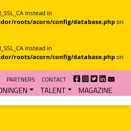
_SSL_CA instead in
dor/roots/acorn/config/database.php
on
_SSL_CA instead in
dor/roots/acorn/config/database.php
on
PARTNERS
CONTACT
ONINGEN
TALENT
MAGAZINE
IE EEN EN AL OOR
r niet kan bestaan
?
haal van je eigen gemeente
TIPENDIUM
r nieuw schrijftalent
POEZIEFIETS­­KNOOPPUNTEN
Poëzie op de fiets met de VERS app
LITERATUUR­­NETWERK NOORD
Samen bereiken we meer mensen
CURSUS: HET ESSAY ALS GRENSGANGER