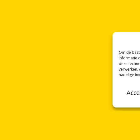
Om de beste
informatie 
deze techno
verwerken. 
nadelige in
Acce