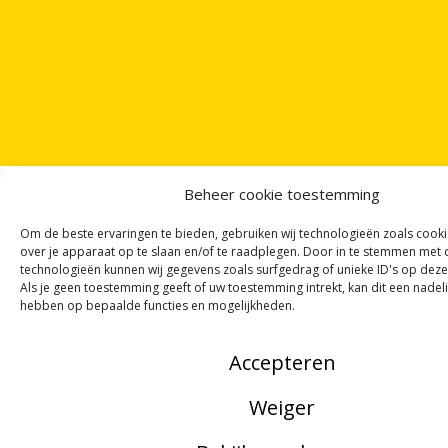
Beheer cookie toestemming
Om de beste ervaringen te bieden, gebruiken wij technologieën zoals cook
over je apparaat op te slaan en/of te raadplegen. Door in te stemmen met
ONTVANG
VIER GEDICHTEN
PER MAAND
technologieën kunnen wij gegevens zoals surfgedrag of unieke ID's op deze
VIA ONZE
NIEUWSBRIEF
!
Als je geen toestemming geeft of uw toestemming intrekt, kan dit een nadel
hebben op bepaalde functies en mogelijkheden.
OF VOLG ONS VIA SOCIALE MEDIA
Accepteren
Weiger
NOORDWOORD