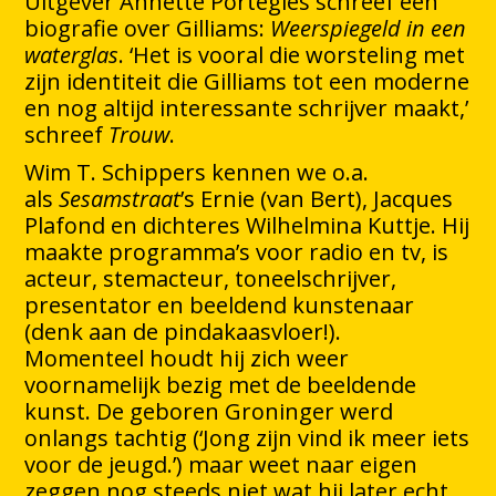
Uitgever Annette Portegies schreef een
biografie over Gilliams:
Weerspiegeld in een
waterglas
. ‘Het is vooral die worsteling met
zijn identiteit die Gilliams tot een moderne
en nog altijd interessante schrijver maakt,’
schreef
Trouw
.
Wim T. Schippers kennen we o.a.
als
Sesamstraat
’s Ernie (van Bert), Jacques
Plafond en dichteres Wilhelmina Kuttje. Hij
maakte programma’s voor radio en tv, is
acteur, stemacteur, toneelschrijver,
presentator en beeldend kunstenaar
(denk aan de pindakaasvloer!).
Momenteel houdt hij zich weer
voornamelijk bezig met de beeldende
kunst. De geboren Groninger werd
onlangs tachtig (‘Jong zijn vind ik meer iets
voor de jeugd.’) maar weet naar eigen
zeggen nog steeds niet wat hij later echt