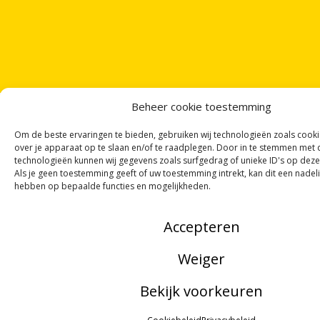
Beheer cookie toestemming
Om de beste ervaringen te bieden, gebruiken wij technologieën zoals cook
over je apparaat op te slaan en/of te raadplegen. Door in te stemmen met
technologieën kunnen wij gegevens zoals surfgedrag of unieke ID's op deze
ONTVANG
VIER GEDICHTEN
PER MAAND
Als je geen toestemming geeft of uw toestemming intrekt, kan dit een nadel
VIA ONZE
NIEUWSBRIEF
!
hebben op bepaalde functies en mogelijkheden.
OF VOLG ONS VIA SOCIALE MEDIA
Accepteren
Weiger
NOORDWOORD
Bekijk voorkeuren
Munnekeholm 2
MENU