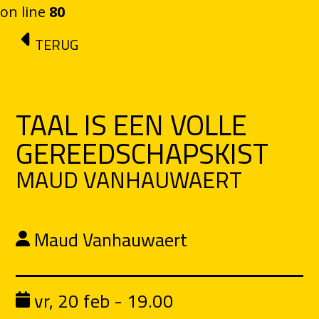
on line
80
Ga naar de inhoud
TERUG
TAAL IS EEN VOLLE
GEREEDSCHAPSKIST
MAUD VANHAUWAERT
Maud Vanhauwaert
vr, 20 feb - 19.00