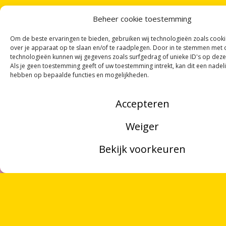
Beheer cookie toestemming
Om de beste ervaringen te bieden, gebruiken wij technologieën zoals cook
over je apparaat op te slaan en/of te raadplegen. Door in te stemmen met
technologieën kunnen wij gegevens zoals surfgedrag of unieke ID's op deze
Als je geen toestemming geeft of uw toestemming intrekt, kan dit een nadel
hebben op bepaalde functies en mogelijkheden.
Accepteren
Weiger
Bekijk voorkeuren
MENU
ONTVANG
VIER GEDICHTEN
PER MAAND
VIA ONZE
NIEUWSBRIEF
!
ZOEKEN
OVER ONS
VRIJWILLIGERS
PARTNERS