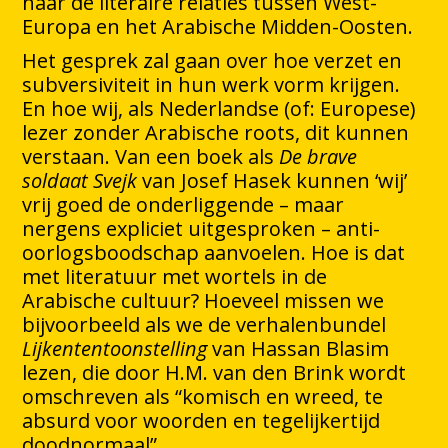
naar de literaire relaties tussen West-
Europa en het Arabische Midden-Oosten.
Het gesprek zal gaan over hoe verzet en
subversiviteit in hun werk vorm krijgen.
En hoe wij, als Nederlandse (of: Europese)
lezer zonder Arabische roots, dit kunnen
verstaan. Van een boek als
De brave
soldaat Svejk
van Josef Hasek kunnen ‘wij’
vrij goed de onderliggende – maar
nergens expliciet uitgesproken – anti-
oorlogsboodschap aanvoelen. Hoe is dat
met literatuur met wortels in de
Arabische cultuur? Hoeveel missen we
bijvoorbeeld als we de verhalenbundel
Lijkententoonstelling
van Hassan Blasim
lezen, die door H.M. van den Brink wordt
omschreven als “komisch en wreed, te
absurd voor woorden en tegelijkertijd
doodnormaal”.