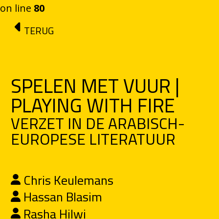
on line
80
Ga naar de inhoud
TERUG
SPELEN MET VUUR |
PLAYING WITH FIRE
VERZET IN DE ARABISCH-
EUROPESE LITERATUUR
Chris Keulemans
Hassan Blasim
Rasha Hilwi