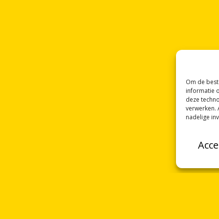
Om de beste
informatie 
deze techno
verwerken. 
nadelige in
Acce