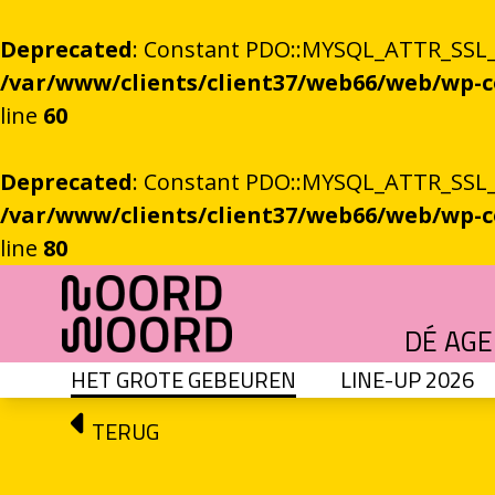
Deprecated
: Constant PDO::MYSQL_ATTR_SSL_CA
/var/www/clients/client37/web66/web/wp
line
60
Deprecated
: Constant PDO::MYSQL_ATTR_SSL_CA
/var/www/clients/client37/web66/web/wp
line
80
Ga naar de inhoud
DÉ AG
HET GROTE GEBEUREN
LINE-UP 2026
HET GROTE GEBEUREN
Festival vol verhalen en ontmoetingen
OEFENINGEN IN HET ONBEKENDE
Literaire community's in Stad en provincie
TALENT­PROGRAMMA
Leertraject voor literair talent
DICHTERS IN DE PRINSEN
Zomers festival vol poëzie e
ROEMTES TUSSEN LIENEN / RÜÜMTE TÜ
GRONINGER STADSDI
De stadsdichter toont Grunn in woo
TERUG