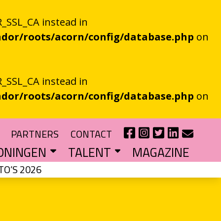
_SSL_CA instead in
dor/roots/acorn/config/database.php
on
_SSL_CA instead in
dor/roots/acorn/config/database.php
on
PARTNERS
CONTACT
ONINGEN
TALENT
MAGAZINE
TO’S 2026
IE EEN EN AL OOR
r niet kan bestaan
?
haal van je eigen gemeente
TIPENDIUM
r nieuw schrijftalent
POEZIEFIETS­­KNOOPPUNTEN
Poëzie op de fiets met de VERS app
LITERATUUR­­NETWERK NOORD
Samen bereiken we meer mensen
CURSUS: HET ESSAY ALS GRENSGANGER