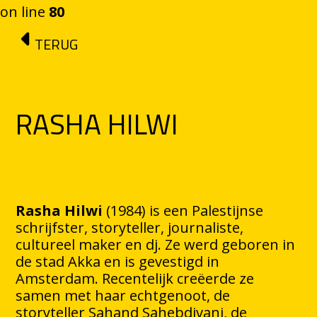
on line
80
Ga naar de inhoud
TERUG
RASHA HILWI
Rasha Hilwi
(1984) is een Palestijnse
schrijfster, storyteller, journaliste,
cultureel maker en dj. Ze werd geboren in
de stad Akka en is gevestigd in
Amsterdam. Recentelijk creëerde ze
samen met haar echtgenoot, de
storyteller Sahand Sahebdivani, de