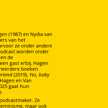
gen (1987) en Nydia van
ters van het
rvoor ze onder andere
podcast worden onder
 en de
en gast erbij. Hagen
meerdere boeken
 vriend
(2019),
Yes, baby
 Hagen en Van
2025 gaat hun
e.
n podcastmaker. Ze
r feminisme, maar ook