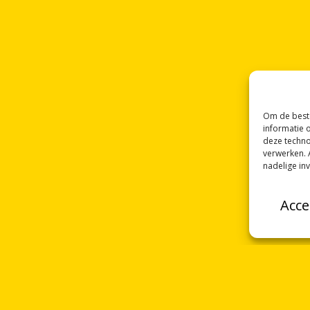
Om de beste
informatie 
deze techno
verwerken. 
nadelige in
Acce