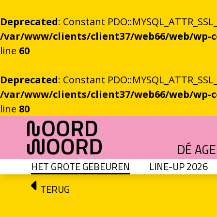
Deprecated
: Constant PDO::MYSQL_ATTR_SSL_CA
/var/www/clients/client37/web66/web/wp
line
60
Deprecated
: Constant PDO::MYSQL_ATTR_SSL_CA
/var/www/clients/client37/web66/web/wp
line
80
Ga naar de inhoud
DÉ AG
HET GROTE GEBEUREN
LINE-UP 2026
HET GROTE GEBEUREN
Festival vol verhalen en ontmoetingen
OEFENINGEN IN HET ONBEKENDE
Literaire community's in Stad en provincie
TALENT­PROGRAMMA
Leertraject voor literair talent
DICHTERS IN DE PRINSEN
Zomers festival vol poëzie e
ROEMTES TUSSEN LIENEN / RÜÜMTE TÜ
GRONINGER STADSDI
De stadsdichter toont Grunn in woo
TERUG