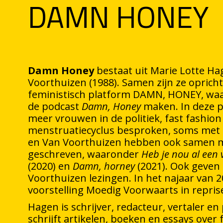
DAMN HONEY
Damn Honey
bestaat uit Marie Lotte Ha
Voorthuizen (1988). Samen zijn ze oprich
feministisch platform DAMN, HONEY, waa
de podcast
Damn, Honey
maken. In deze 
meer vrouwen in de politiek, fast fashion
menstruatiecyclus besproken, soms met e
en Van Voorthuizen hebben ook samen 
geschreven, waaronder
Heb je nou al een
(2020) en
Damn, horney
(2021). Ook geven
Voorthuizen lezingen. In het najaar van 
voorstelling Moedig Voorwaarts in repris
Hagen is schrijver, redacteur, vertaler e
schrijft artikelen, boeken en essays ove