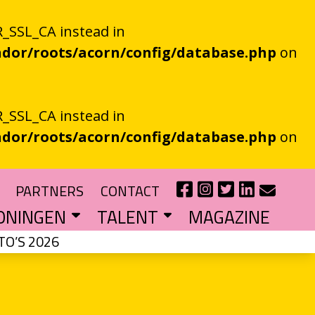
_SSL_CA instead in
dor/roots/acorn/config/database.php
on
_SSL_CA instead in
dor/roots/acorn/config/database.php
on
PARTNERS
CONTACT
ONINGEN
TALENT
MAGAZINE
TO’S 2026
IE EEN EN AL OOR
r niet kan bestaan
?
haal van je eigen gemeente
TIPENDIUM
r nieuw schrijftalent
POEZIEFIETS­­KNOOPPUNTEN
Poëzie op de fiets met de VERS app
LITERATUUR­­NETWERK NOORD
Samen bereiken we meer mensen
CURSUS: HET ESSAY ALS GRENSGANGER