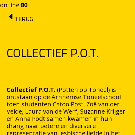
on line
80
Ga naar de inhoud
TERUG
COLLECTIEF P.O.T.
Collectief P.O.T.
(Potten op Toneel) is
ontstaan op de Arnhemse Toneelschool
toen studenten Catoo Post, Zoë van der
Velde, Laura van de Werf, Suzanne Krijger
en Anna Podt samen kwamen in hun
drang naar betere en diversere
representatie van lesbische liefde in het