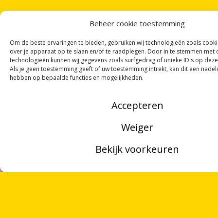
Beheer cookie toestemming
Om de beste ervaringen te bieden, gebruiken wij technologieën zoals cook
over je apparaat op te slaan en/of te raadplegen. Door in te stemmen met
technologieën kunnen wij gegevens zoals surfgedrag of unieke ID's op deze
Als je geen toestemming geeft of uw toestemming intrekt, kan dit een nadel
hebben op bepaalde functies en mogelijkheden.
Accepteren
Weiger
Bekijk voorkeuren
MENU
ZOEKEN
OVER ONS
ONTVANG
VIER GEDICHTEN
PER MAAND
VRIJWILLIGERS
VIA ONZE
NIEUWSBRIEF
!