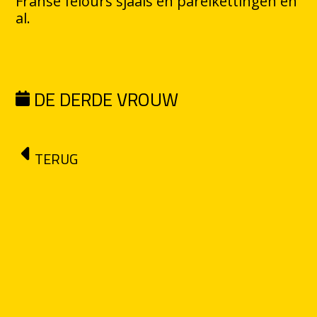
Franse felours sjaals en parelkettingen en
al.
DE DERDE VROUW
TERUG