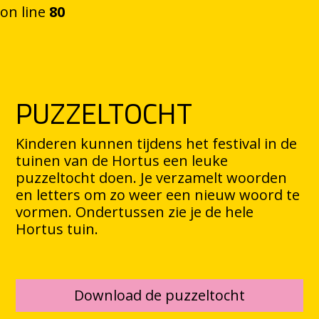
on line
80
Ga naar de inhoud
PUZZELTOCHT
Kinderen kunnen tijdens het festival in de
tuinen van de Hortus een leuke
puzzeltocht doen. Je verzamelt woorden
en letters om zo weer een nieuw woord te
vormen. Ondertussen zie je de hele
Hortus tuin.
Download de puzzeltocht