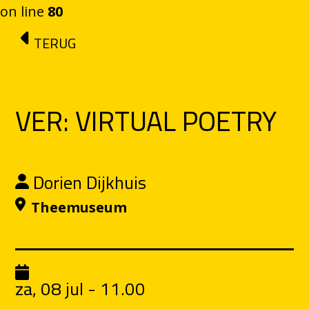
on line
80
Ga naar de inhoud
TERUG
VER: VIRTUAL POETRY
Dorien Dijkhuis
Theemuseum
za, 08 jul - 11.00