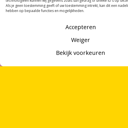
technologieën kunnen wij gegevens zoals surfgedrag of unieke ID's op deze
Als je geen toestemming geeft of uw toestemming intrekt, kan dit een nadel
hebben op bepaalde functies en mogelijkheden.
Accepteren
Weiger
Bekijk voorkeuren
MENU
ZOEKEN
OVER ONS
NOORDWOORD
VRIJWILLIGERS
Munnekeholm 2
PARTNERS
9711 JA Groningen
CONTACT
Zoeken
Over ons
ANBI