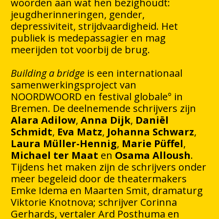
woorden aan wat hen bezighoudt:
jeugdherinneringen, gender,
depressiviteit, strijdvaardigheid. Het
publiek is medepassagier en mag
meerijden tot voorbij de brug.
Building a bridge
is een internationaal
samenwerkingsproject van
NOORDWOORD en festival globale° in
Bremen. De deelnemende schrijvers zijn
Alara Adilow
,
Anna Dijk
,
Daniël
Schmidt
,
Eva Matz
,
Johanna Schwarz
,
Laura Müller-Hennig
,
Marie Püffel
,
Michael ter Maat
en
Osama Alloush
.
Tijdens het maken zijn de schrijvers onder
meer begeleid door de theatermakers
Emke Idema en Maarten Smit, dramaturg
Viktorie Knotnova; schrijver Corinna
Gerhards, vertaler Ard Posthuma en