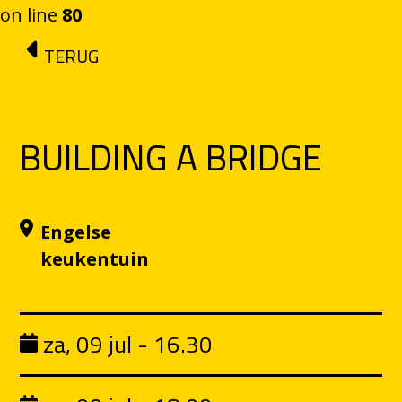
on line
80
Ga naar de inhoud
TERUG
BUILDING A BRIDGE
Engelse
keukentuin
za, 09 jul - 16.30