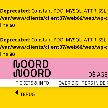
Deprecated
: Constant PDO::MYSQL_ATTR_SSL_CA
/var/www/clients/client37/web66/web/wp
line
60
Deprecated
: Constant PDO::MYSQL_ATTR_SSL_CA
/var/www/clients/client37/web66/web/wp
line
80
Ga naar de inhoud
DÉ AG
TICKETS & INFO
OVER DICHTERS IN DE
HET GROTE GEBEUREN
Festival vol verhalen en ontmoetingen
OEFENINGEN IN HET ONBEKENDE
Literaire community's in Stad en provincie
TALENT­PROGRAMMA
Leertraject voor literair talent
DICHTERS IN DE PRINSEN
Zomers festival vol poëzie e
ROEMTES TUSSEN LIENEN / RÜÜMTE TÜ
GRONINGER STADSDI
De stadsdichter toont Grunn in woo
TERUG