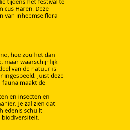
e tijdens het festival te
anicus Haren. Deze
en van inheemse flora
tond, hoe zou het dan
e, maar waarschijnlijk
deel van de natuur is
ar ingespeeld. Juist deze
n fauna maakt de
ten en insecten en
ier. Je zal zien dat
hiedenis schuilt.
biodiversiteit.