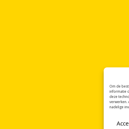
Om de beste
informatie 
deze techno
verwerken. 
nadelige in
Acce