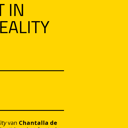
T IN
EALITY
ity
van
Chantalla de