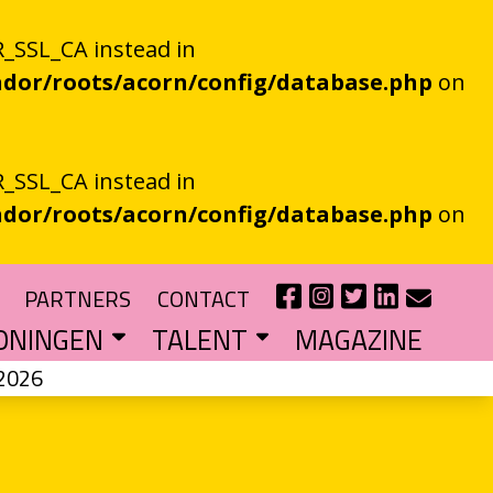
_SSL_CA instead in
dor/roots/acorn/config/database.php
on
_SSL_CA instead in
dor/roots/acorn/config/database.php
on
PARTNERS
CONTACT
ONINGEN
TALENT
MAGAZINE
2026
IE EEN EN AL OOR
r niet kan bestaan
?
haal van je eigen gemeente
TIPENDIUM
r nieuw schrijftalent
POEZIEFIETS­­KNOOPPUNTEN
Poëzie op de fiets met de VERS app
LITERATUUR­­NETWERK NOORD
Samen bereiken we meer mensen
CURSUS: HET ESSAY ALS GRENSGANGER