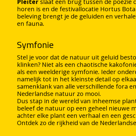
Pleiter
slaat een brug tussen de poëzie di
horen is en de festivallocatie Hortus Bot
beleving brengt je de geluiden en verhal
en fauna.
Symfonie
Stel je voor dat de natuur uit geluid bes
klinken? Niet als een chaotische kakofoni
als een weelderige symfonie. Ieder onder
namelijk tot in het kleinste detail op elka
samenklank van alle verschillende fora e
Nederlandse natuur zo mooi.
Dus stap in de wereld van inheemse plan
beleef de natuur op een geheel nieuwe man
achter elke plant een verhaal en een gesc
Ontdek zo de rijkheid van de Nederlandse 