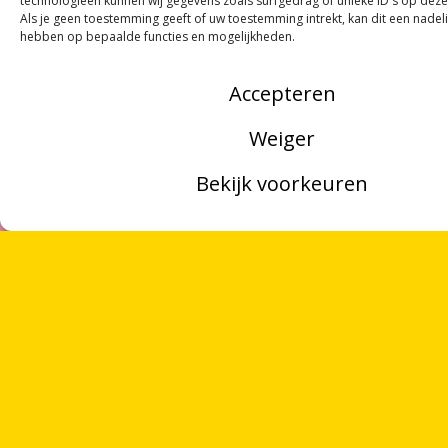
technologieën kunnen wij gegevens zoals surfgedrag of unieke ID's op deze
Als je geen toestemming geeft of uw toestemming intrekt, kan dit een nadel
hebben op bepaalde functies en mogelijkheden.
Accepteren
Weiger
Bekijk voorkeuren
MENU
ZOEKEN
OVER ONS
VRIJWILLIGERS
PARTNERS
CONTACT
NOORDWOORD
Munnekeholm 2
9711 JA Groningen