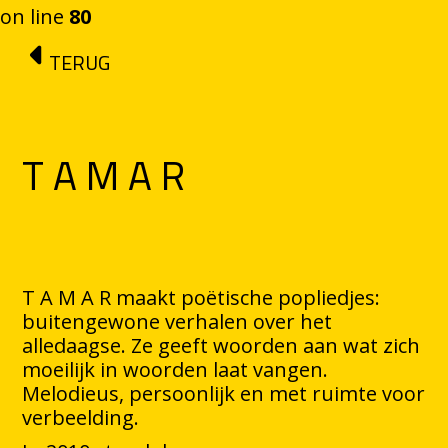
on line
80
Ga naar de inhoud
TERUG
T A M A R
T A M A R maakt poëtische popliedjes:
buitengewone verhalen over het
alledaagse. Ze geeft woorden aan wat zich
moeilijk in woorden laat vangen.
Melodieus, persoonlijk en met ruimte voor
verbeelding.