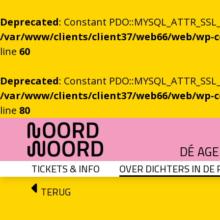
Deprecated
: Constant PDO::MYSQL_ATTR_SSL_CA
/var/www/clients/client37/web66/web/wp
line
60
Deprecated
: Constant PDO::MYSQL_ATTR_SSL_CA
/var/www/clients/client37/web66/web/wp
line
80
Ga naar de inhoud
DÉ AG
TICKETS & INFO
OVER DICHTERS IN DE
HET GROTE GEBEUREN
Festival vol verhalen en ontmoetingen
OEFENINGEN IN HET ONBEKENDE
Literaire community's in Stad en provincie
TALENT­PROGRAMMA
Leertraject voor literair talent
DICHTERS IN DE PRINSEN
Zomers festival vol poëzie e
ROEMTES TUSSEN LIENEN / RÜÜMTE TÜ
GRONINGER STADSDI
De stadsdichter toont Grunn in woo
TERUG