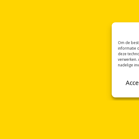
Om de beste
informatie 
deze techno
verwerken. 
nadelige in
Acce