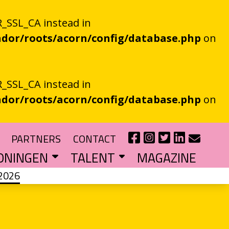
_SSL_CA instead in
dor/roots/acorn/config/database.php
on
_SSL_CA instead in
dor/roots/acorn/config/database.php
on
PARTNERS
CONTACT
ONINGEN
TALENT
MAGAZINE
2026
IE EEN EN AL OOR
r niet kan bestaan
?
haal van je eigen gemeente
TIPENDIUM
r nieuw schrijftalent
POEZIEFIETS­­KNOOPPUNTEN
Poëzie op de fiets met de VERS app
LITERATUUR­­NETWERK NOORD
Samen bereiken we meer mensen
CURSUS: HET ESSAY ALS GRENSGANGER