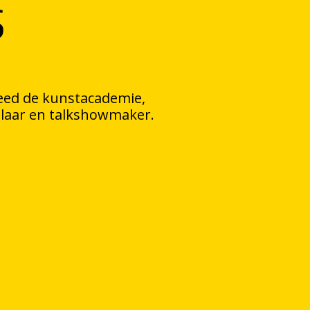
S
eed de kunstacademie,
elaar en talkshowmaker.