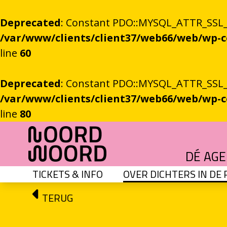
Deprecated
: Constant PDO::MYSQL_ATTR_SSL_CA
/var/www/clients/client37/web66/web/wp
line
60
Deprecated
: Constant PDO::MYSQL_ATTR_SSL_CA
/var/www/clients/client37/web66/web/wp
line
80
Ga naar de inhoud
DÉ AG
TICKETS & INFO
OVER DICHTERS IN DE
HET GROTE GEBEUREN
Festival vol verhalen en ontmoetingen
OEFENINGEN IN HET ONBEKENDE
Literaire community's in Stad en provincie
TALENT­PROGRAMMA
Leertraject voor literair talent
DICHTERS IN DE PRINSEN
Zomers festival vol poëzie e
ROEMTES TUSSEN LIENEN / RÜÜMTE TÜ
GRONINGER STADSDI
De stadsdichter toont Grunn in woo
TERUG