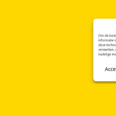
Om de beste
informatie 
deze techno
verwerken. 
nadelige in
Acce