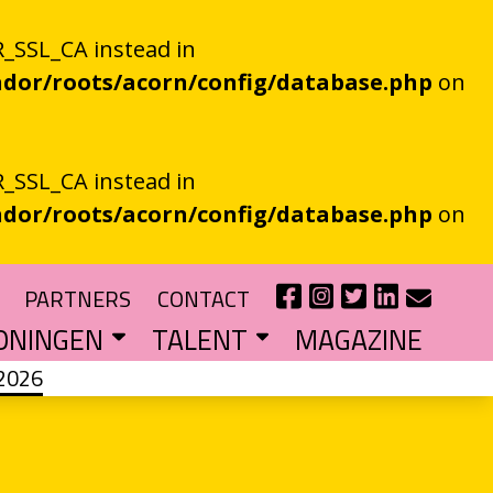
_SSL_CA instead in
dor/roots/acorn/config/database.php
on
_SSL_CA instead in
dor/roots/acorn/config/database.php
on
PARTNERS
CONTACT
ONINGEN
TALENT
MAGAZINE
2026
IE EEN EN AL OOR
r niet kan bestaan
?
haal van je eigen gemeente
TIPENDIUM
r nieuw schrijftalent
POEZIEFIETS­­KNOOPPUNTEN
Poëzie op de fiets met de VERS app
LITERATUUR­­NETWERK NOORD
Samen bereiken we meer mensen
CURSUS: HET ESSAY ALS GRENSGANGER