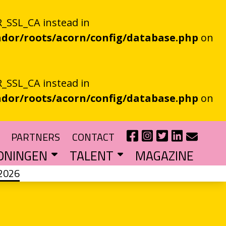
_SSL_CA instead in
dor/roots/acorn/config/database.php
on
_SSL_CA instead in
dor/roots/acorn/config/database.php
on
PARTNERS
CONTACT
ONINGEN
TALENT
MAGAZINE
2026
IE EEN EN AL OOR
r niet kan bestaan
?
haal van je eigen gemeente
TIPENDIUM
r nieuw schrijftalent
POEZIEFIETS­­KNOOPPUNTEN
Poëzie op de fiets met de VERS app
LITERATUUR­­NETWERK NOORD
Samen bereiken we meer mensen
CURSUS: HET ESSAY ALS GRENSGANGER