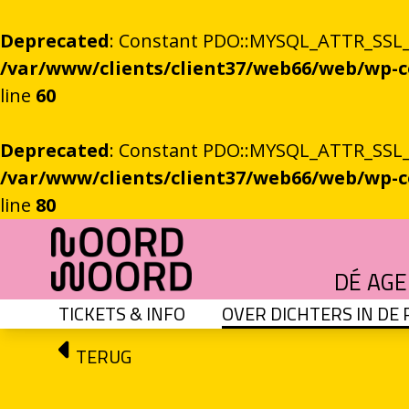
Deprecated
: Constant PDO::MYSQL_ATTR_SSL_CA
/var/www/clients/client37/web66/web/wp
line
60
Deprecated
: Constant PDO::MYSQL_ATTR_SSL_CA
/var/www/clients/client37/web66/web/wp
line
80
Ga naar de inhoud
DÉ AG
TICKETS & INFO
OVER DICHTERS IN DE
HET GROTE GEBEUREN
Festival vol verhalen en ontmoetingen
OEFENINGEN IN HET ONBEKENDE
Literaire community's in Stad en provincie
TALENT­PROGRAMMA
Leertraject voor literair talent
DICHTERS IN DE PRINSEN
Zomers festival vol poëzie e
ROEMTES TUSSEN LIENEN / RÜÜMTE TÜ
GRONINGER STADSDI
De stadsdichter toont Grunn in woo
TERUG