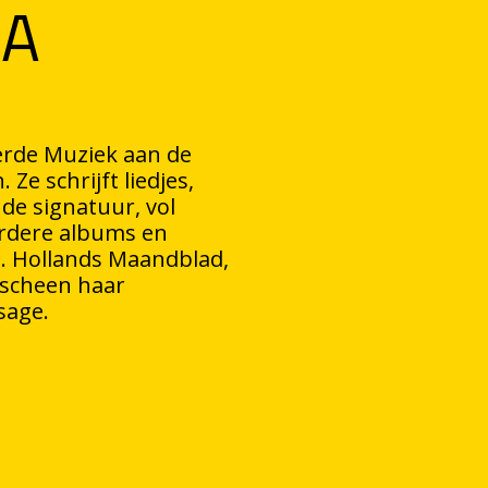
MA
erde Muziek aan de
e schrijft liedjes,
de signatuur, vol
erdere albums en
a. Hollands Maandblad,
rscheen haar
sage.