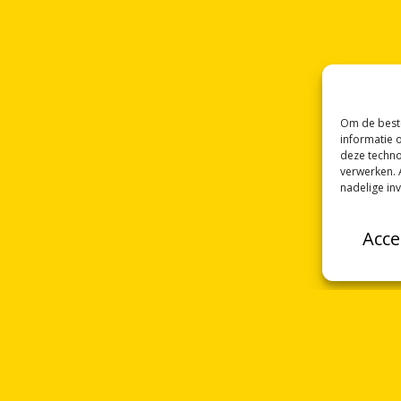
Om de beste
informatie 
deze techno
verwerken. 
nadelige in
Acce