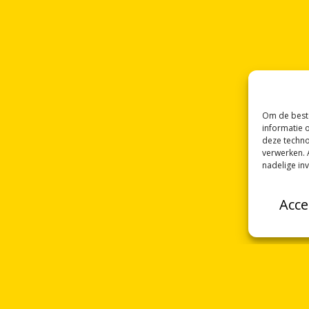
Om de beste
informatie 
deze techno
verwerken. 
nadelige in
Acce