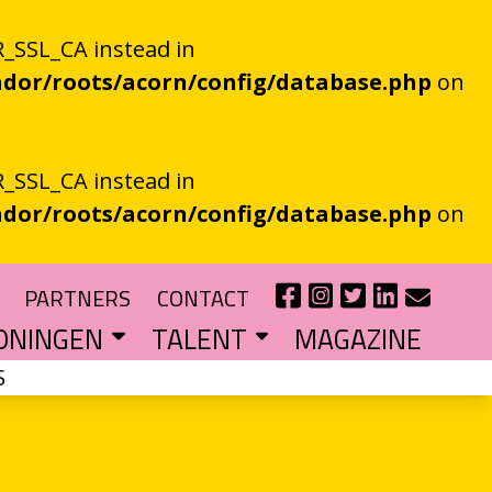
_SSL_CA instead in
dor/roots/acorn/config/database.php
on
_SSL_CA instead in
dor/roots/acorn/config/database.php
on
PARTNERS
CONTACT
ONINGEN
TALENT
MAGAZINE
S
IE EEN EN AL OOR
r niet kan bestaan
?
haal van je eigen gemeente
TIPENDIUM
r nieuw schrijftalent
POEZIEFIETS­­KNOOPPUNTEN
Poëzie op de fiets met de VERS app
LITERATUUR­­NETWERK NOORD
Samen bereiken we meer mensen
CURSUS: HET ESSAY ALS GRENSGANGER