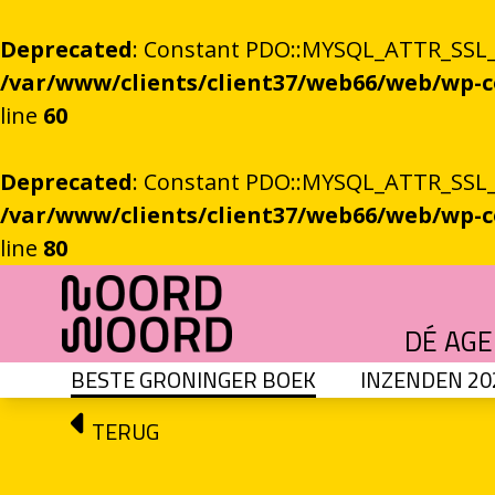
Deprecated
: Constant PDO::MYSQL_ATTR_SSL_CA
/var/www/clients/client37/web66/web/wp
line
60
Deprecated
: Constant PDO::MYSQL_ATTR_SSL_CA
/var/www/clients/client37/web66/web/wp
line
80
Ga naar de inhoud
DÉ AG
BESTE GRONINGER BOEK
INZENDEN 20
HET GROTE GEBEUREN
Festival vol verhalen en ontmoetingen
OEFENINGEN IN HET ONBEKENDE
Literaire community's in Stad en provincie
TALENT­PROGRAMMA
Leertraject voor literair talent
DICHTERS IN DE PRINSEN
Zomers festival vol poëzie e
ROEMTES TUSSEN LIENEN / RÜÜMTE TÜ
GRONINGER STADSDI
De stadsdichter toont Grunn in woo
TERUG