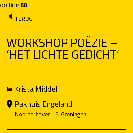
on line
80
Ga naar de inhoud
TERUG
WORKSHOP POËZIE –
‘HET LICHTE GEDICHT’
Krista Middel
Pakhuis Engeland
Noorderhaven 19, Groningen