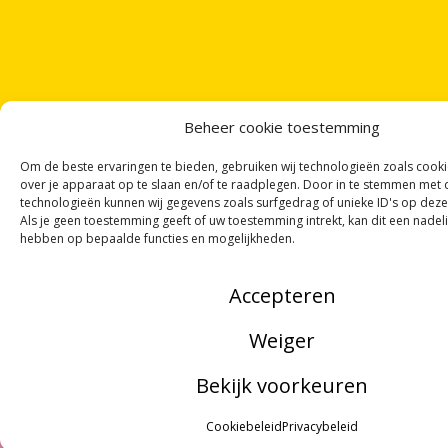
Beheer cookie toestemming
Om de beste ervaringen te bieden, gebruiken wij technologieën zoals cook
over je apparaat op te slaan en/of te raadplegen. Door in te stemmen met
technologieën kunnen wij gegevens zoals surfgedrag of unieke ID's op deze
Als je geen toestemming geeft of uw toestemming intrekt, kan dit een nadel
hebben op bepaalde functies en mogelijkheden.
Accepteren
ONTVANG
VIER GEDICHTEN
PER MAAND
VIA ONZE
NIEUWSBRIEF
!
Weiger
OF VOLG ONS VIA SOCIALE MEDIA
Bekijk voorkeuren
MENU
Cookiebeleid
Privacybeleid