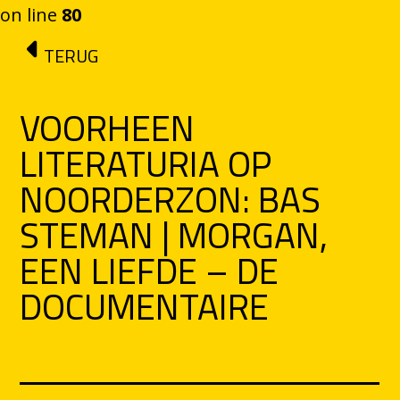
on line
80
Ga naar de inhoud
TERUG
VOORHEEN
LITERATURIA OP
NOORDERZON: BAS
STEMAN | MORGAN,
EEN LIEFDE – DE
DOCUMENTAIRE