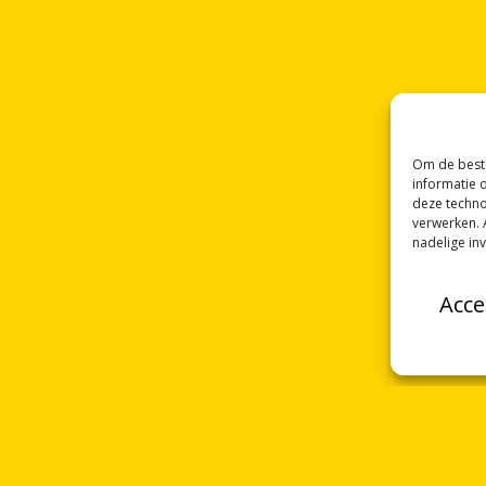
Om de beste
informatie 
deze techno
verwerken. 
nadelige in
Acce