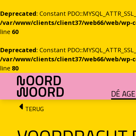
Deprecated
: Constant PDO::MYSQL_ATTR_SSL_CA
/var/www/clients/client37/web66/web/wp
line
60
Deprecated
: Constant PDO::MYSQL_ATTR_SSL_CA
/var/www/clients/client37/web66/web/wp
line
80
Ga naar de inhoud
DÉ AG
HET GROTE GEBEUREN
Festival vol verhalen en ontmoetingen
OEFENINGEN IN HET ONBEKENDE
Literaire community's in Stad en provincie
TALENT­PROGRAMMA
Leertraject voor literair talent
DICHTERS IN DE PRINSEN
Zomers festival vol poëzie e
ROEMTES TUSSEN LIENEN / RÜÜMTE TÜ
GRONINGER STADSDI
De stadsdichter toont Grunn in woo
TERUG