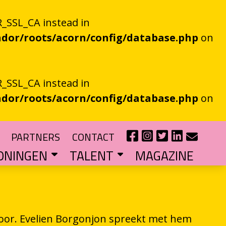
_SSL_CA instead in
dor/roots/acorn/config/database.php
on
_SSL_CA instead in
dor/roots/acorn/config/database.php
on
PARTNERS
CONTACT
ONINGEN
TALENT
MAGAZINE
IE EEN EN AL OOR
r niet kan bestaan
?
haal van je eigen gemeente
TIPENDIUM
r nieuw schrijftalent
POEZIEFIETS­­KNOOPPUNTEN
Poëzie op de fiets met de VERS app
LITERATUUR­­NETWERK NOORD
Samen bereiken we meer mensen
CURSUS: HET ESSAY ALS GRENSGANGER
oor. Evelien Borgonjon spreekt met hem