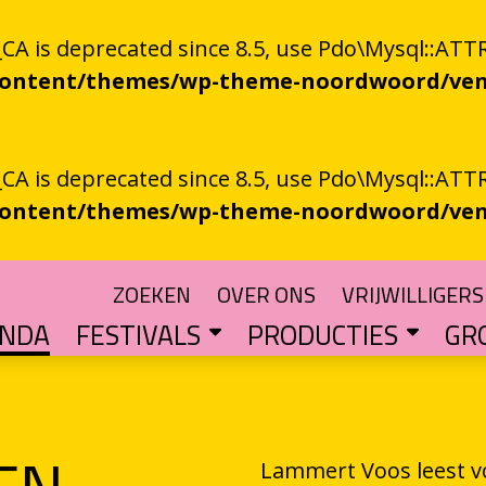
 is deprecated since 8.5, use Pdo\Mysql::ATTR
-content/themes/wp-theme-noordwoord/ven
 is deprecated since 8.5, use Pdo\Mysql::ATTR
-content/themes/wp-theme-noordwoord/ven
ZOEKEN
OVER ONS
VRIJWILLIGERS
ENDA
FESTIVALS
PRODUCTIES
GR
TUIN
n spoken word
SKEN RIEGEN
CHTER
rden
POETRY PROCESSING PARTY
Muzikale poëzie en poëzie vol muziek
Een podium voor streektaal
BESTE GRONINGER BOEK
Groningse literatuur in de schijnwerpers
AUDIO­­PRODUCT
Literatuur die op papie
WAT IS GRONINGS VUUR 
Werken aan het ver
LETTEREN­S
Financiële impuls voo
Lammert Voos leest v