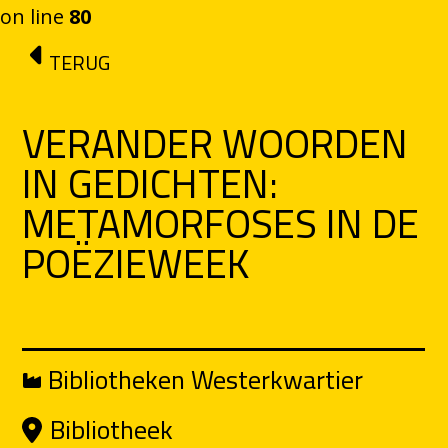
on line
80
Ga naar de inhoud
TERUG
VERANDER WOORDEN
IN GEDICHTEN:
METAMORFOSES IN DE
POËZIEWEEK
Bibliotheken Westerkwartier
Bibliotheek