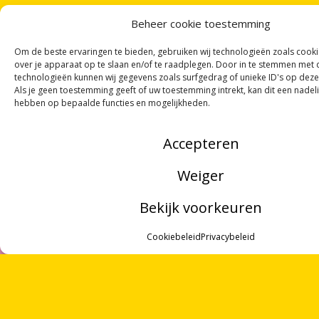
Beheer cookie toestemming
Om de beste ervaringen te bieden, gebruiken wij technologieën zoals cook
over je apparaat op te slaan en/of te raadplegen. Door in te stemmen met
technologieën kunnen wij gegevens zoals surfgedrag of unieke ID's op deze
Als je geen toestemming geeft of uw toestemming intrekt, kan dit een nadel
hebben op bepaalde functies en mogelijkheden.
Accepteren
Weiger
Bekijk voorkeuren
MENU
ONTVANG
VIER GEDICHTEN
PER MAAND
Cookiebeleid
Privacybeleid
VIA ONZE
NIEUWSBRIEF
!
ZOEKEN
OF VOLG ONS VIA SOCIALE MEDIA
OVER ONS
VRIJWILLIGERS