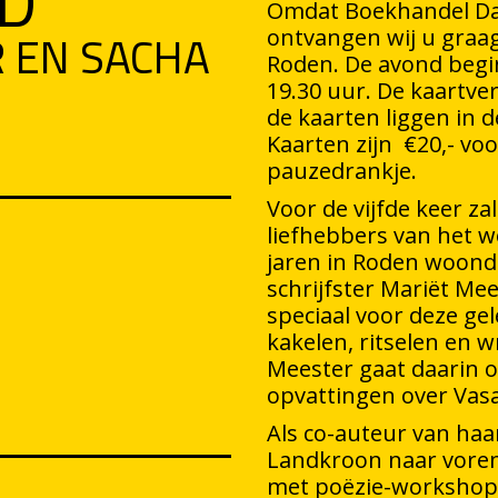
ND
Omdat Boekhandel Daa
 EN SACHA
ontvangen wij u graag
Roden. De avond begi
19.30 uur. De kaartve
de kaarten liggen in 
Kaarten zijn €20,- voo
pauzedrankje.
Voor de vijfde keer z
liefhebbers van het we
jaren in Roden woonde
schrijfster Mariët Mee
speciaal voor deze gel
kakelen, ritselen en w
Meester gaat daarin 
opvattingen over Vasa
Als co-auteur van haa
Landkroon naar voren. 
met poëzie-workshop