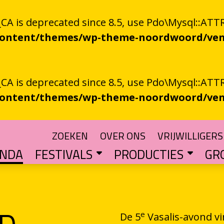
 is deprecated since 8.5, use Pdo\Mysql::ATTR
-content/themes/wp-theme-noordwoord/ven
 is deprecated since 8.5, use Pdo\Mysql::ATTR
-content/themes/wp-theme-noordwoord/ven
ZOEKEN
OVER ONS
VRIJWILLIGERS
ENDA
FESTIVALS
PRODUCTIES
GR
TUIN
n spoken word
SKEN RIEGEN
CHTER
rden
POETRY PROCESSING PARTY
Muzikale poëzie en poëzie vol muziek
Een podium voor streektaal
BESTE GRONINGER BOEK
Groningse literatuur in de schijnwerpers
AUDIO­­PRODUCT
Literatuur die op papie
WAT IS GRONINGS VUUR 
Werken aan het ver
LETTEREN­S
Financiële impuls voo
e
De 5
Vasalis-avond vi