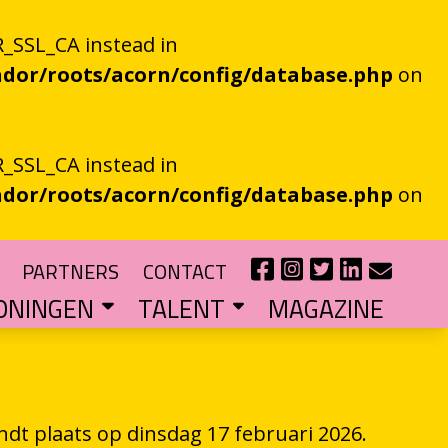
_SSL_CA instead in
dor/roots/acorn/config/database.php
on
_SSL_CA instead in
dor/roots/acorn/config/database.php
on
PARTNERS
CONTACT
ONINGEN
TALENT
MAGAZINE
IE EEN EN AL OOR
r niet kan bestaan
?
haal van je eigen gemeente
TIPENDIUM
r nieuw schrijftalent
POEZIEFIETS­­KNOOPPUNTEN
Poëzie op de fiets met de VERS app
LITERATUUR­­NETWERK NOORD
Samen bereiken we meer mensen
CURSUS: HET ESSAY ALS GRENSGANGER
ndt plaats op dinsdag 17 februari 2026.