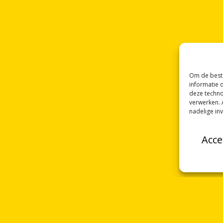
Om de beste
informatie 
deze techno
verwerken. 
nadelige in
Acce