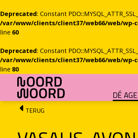
Deprecated
: Constant PDO::MYSQL_ATTR_SSL_CA
/var/www/clients/client37/web66/web/wp
line
60
Deprecated
: Constant PDO::MYSQL_ATTR_SSL_CA
/var/www/clients/client37/web66/web/wp
line
80
Ga naar de inhoud
DÉ AG
HET GROTE GEBEUREN
Festival vol verhalen en ontmoetingen
OEFENINGEN IN HET ONBEKENDE
Literaire community's in Stad en provincie
TALENT­PROGRAMMA
Leertraject voor literair talent
DICHTERS IN DE PRINSEN
Zomers festival vol poëzie e
ROEMTES TUSSEN LIENEN / RÜÜMTE TÜ
GRONINGER STADSDI
De stadsdichter toont Grunn in woo
TERUG