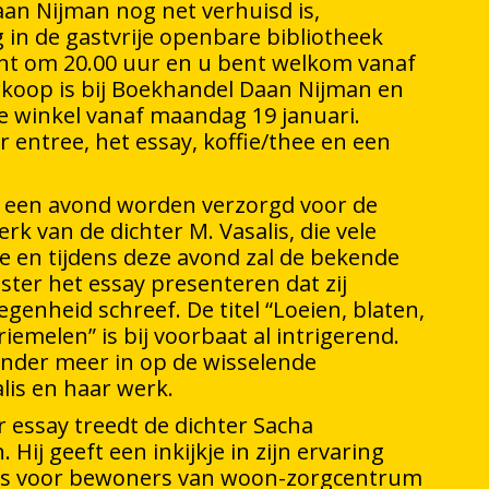
n Nijman nog net verhuisd is,
 in de gastvrije openbare bibliotheek
nt om 20.00 uur en u bent welkom vanaf
rkoop is bij Boekhandel Daan Nijman en
de winkel vanaf maandag 19 januari.
r entree, het essay, koffie/thee en een
al een avond worden verzorgd voor de
rk van de dichter M. Vasalis, die vele
 en tijdens deze avond zal de bekende
ster het essay presenteren dat zij
egenheid schreef. De titel “Loeien, blaten,
riemelen” is bij voorbaat al intrigerend.
onder meer in op de wisselende
lis en haar werk.
r essay treedt de dichter Sacha
Hij geeft een inkijkje in zijn ervaring
s voor bewoners van woon-zorgcentrum