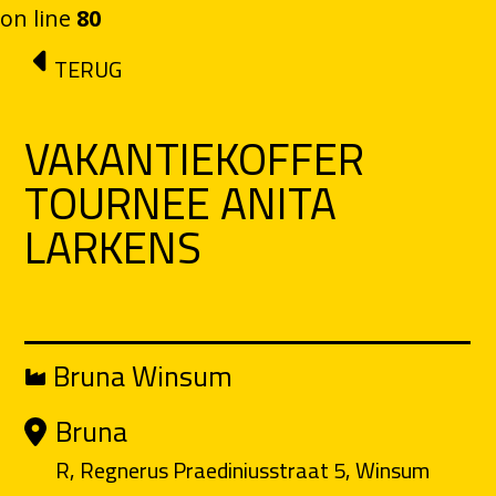
on line
80
Ga naar de inhoud
TERUG
VAKANTIEKOFFER
TOURNEE ANITA
LARKENS
Bruna Winsum
Bruna
R, Regnerus Praediniusstraat 5, Winsum