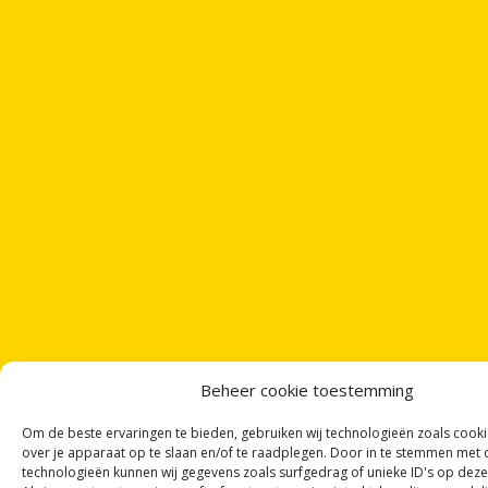
Beheer cookie toestemming
Om de beste ervaringen te bieden, gebruiken wij technologieën zoals cook
over je apparaat op te slaan en/of te raadplegen. Door in te stemmen met
technologieën kunnen wij gegevens zoals surfgedrag of unieke ID's op deze