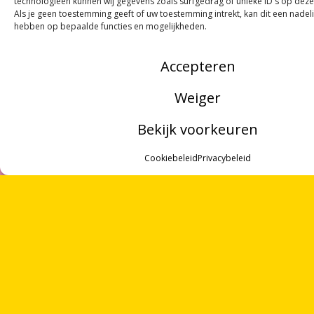
technologieën kunnen wij gegevens zoals surfgedrag of unieke ID's op deze
Als je geen toestemming geeft of uw toestemming intrekt, kan dit een nadel
hebben op bepaalde functies en mogelijkheden.
Accepteren
Weiger
Bekijk voorkeuren
MENU
Cookiebeleid
Privacybeleid
ONTVANG
VIER GEDICHTEN
PER MAAND
VIA ONZE
NIEUWSBRIEF
!
ZOEKEN
OVER ONS
OF VOLG ONS VIA SOCIALE MEDIA
VRIJWILLIGERS
PARTNERS
CONTACT
NOORDWOORD
Munnekeholm 2