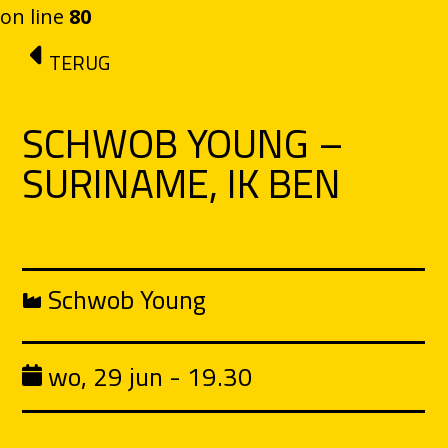
on line
80
Ga naar de inhoud
TERUG
SCHWOB YOUNG –
SURINAME, IK BEN
Schwob Young
wo, 29 jun - 19.30