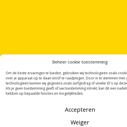
Beheer cookie toestemming
Om de beste ervaringen te bieden, gebruiken wij technologieën zoals cook
over je apparaat op te slaan en/of te raadplegen. Door in te stemmen met
technologieën kunnen wij gegevens zoals surfgedrag of unieke ID's op deze
Als je geen toestemming geeft of uw toestemming intrekt, kan dit een nadel
hebben op bepaalde functies en mogelijkheden.
ONTVANG
VIER GEDICHTEN
PER MAAND
Accepteren
VIA ONZE
NIEUWSBRIEF
!
Weiger
OF VOLG ONS VIA SOCIALE MEDIA