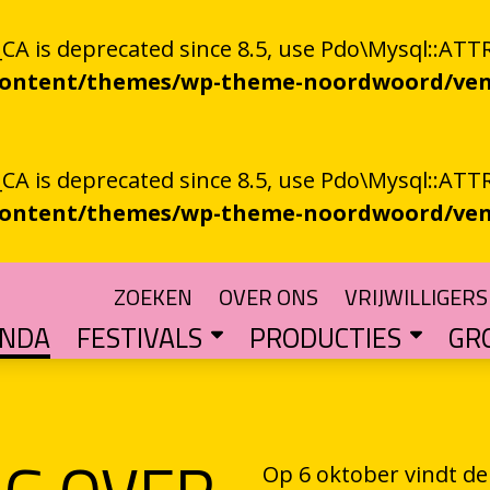
 is deprecated since 8.5, use Pdo\Mysql::ATTR
-content/themes/wp-theme-noordwoord/ven
 is deprecated since 8.5, use Pdo\Mysql::ATTR
-content/themes/wp-theme-noordwoord/ven
ZOEKEN
OVER ONS
VRIJWILLIGERS
ENDA
FESTIVALS
PRODUCTIES
GR
TUIN
n spoken word
SKEN RIEGEN
CHTER
rden
POETRY PROCESSING PARTY
Muzikale poëzie en poëzie vol muziek
Een podium voor streektaal
BESTE GRONINGER BOEK
Groningse literatuur in de schijnwerpers
AUDIO­­PRODUCT
Literatuur die op papie
WAT IS GRONINGS VUUR 
Werken aan het ver
LETTEREN­S
Financiële impuls voo
Op 6 oktober vindt d