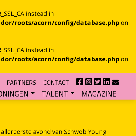
_SSL_CA instead in
dor/roots/acorn/config/database.php
on
_SSL_CA instead in
dor/roots/acorn/config/database.php
on
PARTNERS
CONTACT
ONINGEN
TALENT
MAGAZINE
IE EEN EN AL OOR
r niet kan bestaan
?
haal van je eigen gemeente
TIPENDIUM
r nieuw schrijftalent
POEZIEFIETS­­KNOOPPUNTEN
Poëzie op de fiets met de VERS app
LITERATUUR­­NETWERK NOORD
Samen bereiken we meer mensen
CURSUS: HET ESSAY ALS GRENSGANGER
e allereerste avond van Schwob Young