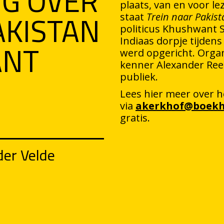
G OVER
plaats, van en voor le
AKISTAN
staat
Trein naar Pakist
politicus Khushwant S
ANT
Indiaas dorpje tijden
werd opgericht. Organ
kenner Alexander Reeu
publiek.
Lees hier meer over 
via
akerkhof@boekh
gratis.
er Velde