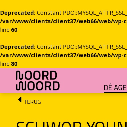
Deprecated
: Constant PDO::MYSQL_ATTR_SSL_CA
/var/www/clients/client37/web66/web/wp
line
60
Deprecated
: Constant PDO::MYSQL_ATTR_SSL_CA
/var/www/clients/client37/web66/web/wp
line
80
Ga naar de inhoud
DÉ AG
HET GROTE GEBEUREN
Festival vol verhalen en ontmoetingen
OEFENINGEN IN HET ONBEKENDE
Literaire community's in Stad en provincie
TALENT­PROGRAMMA
Leertraject voor literair talent
DICHTERS IN DE PRINSEN
Zomers festival vol poëzie e
ROEMTES TUSSEN LIENEN / RÜÜMTE TÜ
GRONINGER STADSDI
De stadsdichter toont Grunn in woo
TERUG