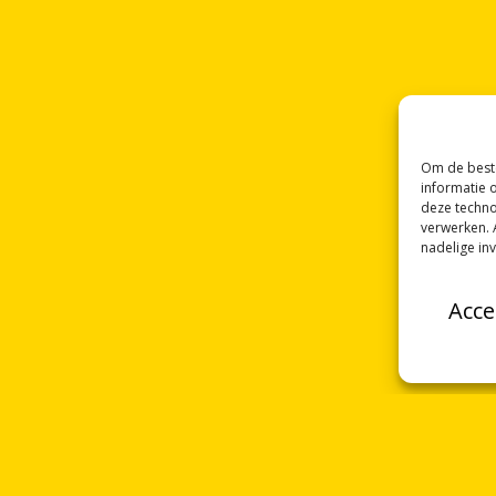
Om de beste
informatie 
deze techno
verwerken. 
nadelige in
Acce