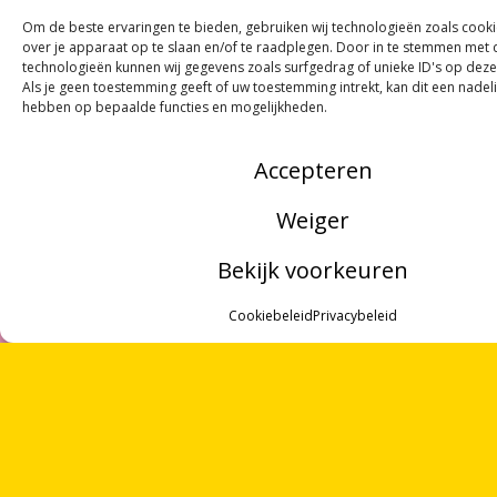
ONTVANG
VIER GEDICHTEN
PER MAAND
Om de beste ervaringen te bieden, gebruiken wij technologieën zoals cook
VIA ONZE
NIEUWSBRIEF
!
over je apparaat op te slaan en/of te raadplegen. Door in te stemmen met
technologieën kunnen wij gegevens zoals surfgedrag of unieke ID's op deze
OF VOLG ONS VIA SOCIALE MEDIA
Als je geen toestemming geeft of uw toestemming intrekt, kan dit een nadel
hebben op bepaalde functies en mogelijkheden.
Accepteren
NOORDWOORD
Weiger
Munnekeholm 2
9711 JA Groningen
Bekijk voorkeuren
MENU
Zoeken
Cookiebeleid
Privacybeleid
Over ons
ANBI
ZOEKEN
Doneren
OVER ONS
Perskit
VRIJWILLIGERS
Privacybeleid
Cookies
PARTNERS
Contact
CONTACT