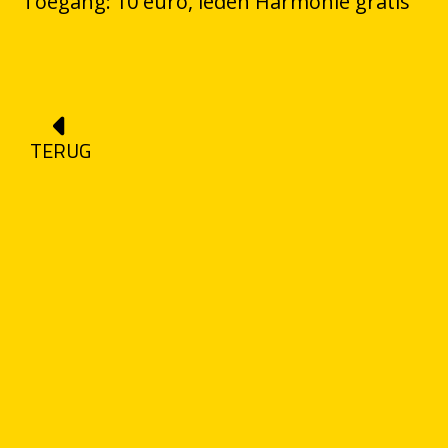
Toegang: 10 euro, leden Harmonie gratis
TERUG