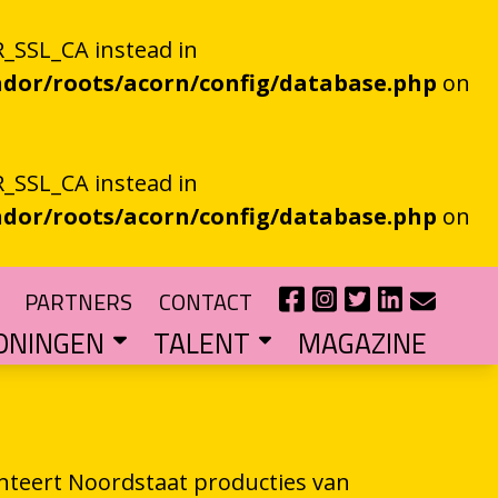
_SSL_CA instead in
dor/roots/acorn/config/database.php
on
_SSL_CA instead in
dor/roots/acorn/config/database.php
on
PARTNERS
CONTACT
ONINGEN
TALENT
MAGAZINE
IE EEN EN AL OOR
r niet kan bestaan
?
haal van je eigen gemeente
TIPENDIUM
r nieuw schrijftalent
POEZIEFIETS­­KNOOPPUNTEN
Poëzie op de fiets met de VERS app
LITERATUUR­­NETWERK NOORD
Samen bereiken we meer mensen
CURSUS: HET ESSAY ALS GRENSGANGER
nteert Noordstaat producties van