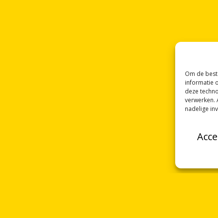
Om de beste
informatie 
deze techno
verwerken. 
nadelige in
Acce