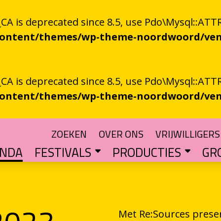
 is deprecated since 8.5, use Pdo\Mysql::ATTR
-content/themes/wp-theme-noordwoord/ven
 is deprecated since 8.5, use Pdo\Mysql::ATTR
-content/themes/wp-theme-noordwoord/ven
ZOEKEN
OVER ONS
VRIJWILLIGERS
ENDA
FESTIVALS
PRODUCTIES
GR
TUIN
n spoken word
SKEN RIEGEN
CHTER
rden
POETRY PROCESSING PARTY
Muzikale poëzie en poëzie vol muziek
Een podium voor streektaal
BESTE GRONINGER BOEK
Groningse literatuur in de schijnwerpers
AUDIO­­PRODUCT
Literatuur die op papie
WAT IS GRONINGS VUUR 
Werken aan het ver
LETTEREN­S
Financiële impuls voo
Met Re:Sources prese