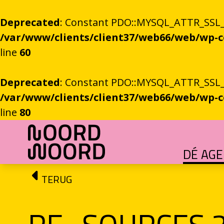
Deprecated
: Constant PDO::MYSQL_ATTR_SSL_CA
/var/www/clients/client37/web66/web/wp
line
60
Deprecated
: Constant PDO::MYSQL_ATTR_SSL_CA
/var/www/clients/client37/web66/web/wp
line
80
Ga naar de inhoud
DÉ AG
HET GROTE GEBEUREN
Festival vol verhalen en ontmoetingen
OEFENINGEN IN HET ONBEKENDE
Literaire community's in Stad en provincie
TALENT­PROGRAMMA
Leertraject voor literair talent
DICHTERS IN DE PRINSEN
Zomers festival vol poëzie e
ROEMTES TUSSEN LIENEN / RÜÜMTE TÜ
GRONINGER STADSDI
De stadsdichter toont Grunn in woo
TERUG