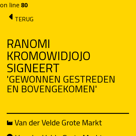
on line
80
Ga naar de inhoud
TERUG
RANOMI
KROMOWIDJOJO
SIGNEERT
'GEWONNEN GESTREDEN
EN BOVENGEKOMEN'
Van der Velde Grote Markt