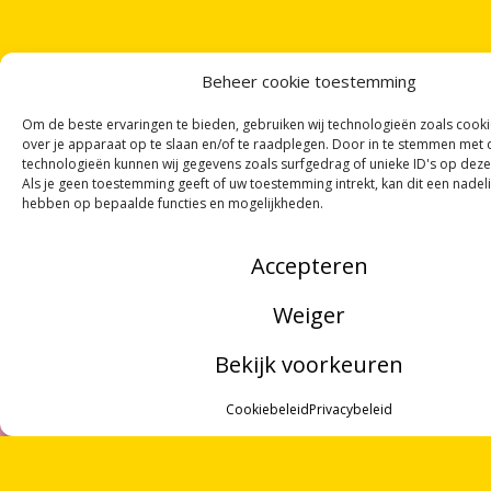
Beheer cookie toestemming
Om de beste ervaringen te bieden, gebruiken wij technologieën zoals cook
over je apparaat op te slaan en/of te raadplegen. Door in te stemmen met
technologieën kunnen wij gegevens zoals surfgedrag of unieke ID's op deze
Als je geen toestemming geeft of uw toestemming intrekt, kan dit een nadel
hebben op bepaalde functies en mogelijkheden.
Accepteren
Weiger
Bekijk voorkeuren
MENU
ONTVANG
VIER GEDICHTEN
PER MAAND
Cookiebeleid
Privacybeleid
VIA ONZE
NIEUWSBRIEF
!
ZOEKEN
OF VOLG ONS VIA SOCIALE MEDIA
OVER ONS