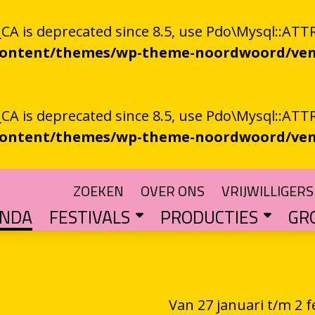
 is deprecated since 8.5, use Pdo\Mysql::ATTR
-content/themes/wp-theme-noordwoord/ven
 is deprecated since 8.5, use Pdo\Mysql::ATTR
-content/themes/wp-theme-noordwoord/ven
ZOEKEN
OVER ONS
VRIJWILLIGERS
ENDA
FESTIVALS
PRODUCTIES
GR
TUIN
n spoken word
SKEN RIEGEN
CHTER
rden
POETRY PROCESSING PARTY
Muzikale poëzie en poëzie vol muziek
Een podium voor streektaal
BESTE GRONINGER BOEK
Groningse literatuur in de schijnwerpers
AUDIO­­PRODUCT
Literatuur die op papie
WAT IS GRONINGS VUUR 
Werken aan het ver
LETTEREN­S
Financiële impuls voo
Van 27 januari t/m 2 