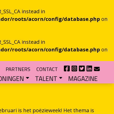
_SSL_CA instead in
dor/roots/acorn/config/database.php
on
_SSL_CA instead in
dor/roots/acorn/config/database.php
on
PARTNERS
CONTACT
ONINGEN
TALENT
MAGAZINE
IE EEN EN AL OOR
r niet kan bestaan
?
haal van je eigen gemeente
TIPENDIUM
r nieuw schrijftalent
POEZIEFIETS­­KNOOPPUNTEN
Poëzie op de fiets met de VERS app
LITERATUUR­­NETWERK NOORD
Samen bereiken we meer mensen
CURSUS: HET ESSAY ALS GRENSGANGER
februari is het poëzieweek! Het thema is