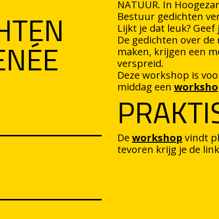
NATUUR. In Hoogezand
HTEN
Bestuur gedichten ver
Lijkt je dat leuk? Gee
ENÉE
De gedichten over de 
maken, krijgen een mo
verspreid.
Deze workshop is voor
middag een
worksho
PRAKTI
De
workshop
vindt pl
tevoren krijg je de li