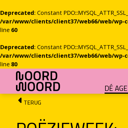
Deprecated
: Constant PDO::MYSQL_ATTR_SSL_CA
/var/www/clients/client37/web66/web/wp
line
60
Deprecated
: Constant PDO::MYSQL_ATTR_SSL_CA
/var/www/clients/client37/web66/web/wp
line
80
Ga naar de inhoud
DÉ AG
HET GROTE GEBEUREN
Festival vol verhalen en ontmoetingen
OEFENINGEN IN HET ONBEKENDE
Literaire community's in Stad en provincie
TALENT­PROGRAMMA
Leertraject voor literair talent
DICHTERS IN DE PRINSEN
Zomers festival vol poëzie e
ROEMTES TUSSEN LIENEN / RÜÜMTE TÜ
GRONINGER STADSDI
De stadsdichter toont Grunn in woo
TERUG