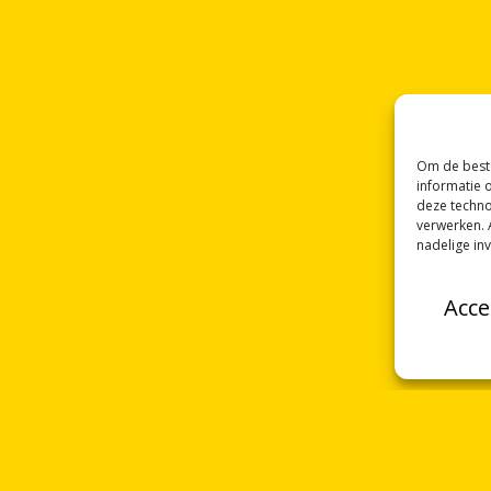
Om de beste
informatie 
deze techno
verwerken. 
nadelige in
Acce