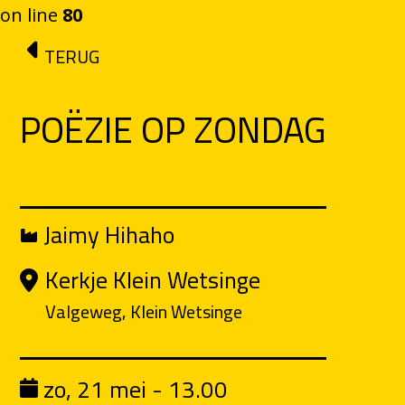
on line
80
Ga naar de inhoud
TERUG
POËZIE OP ZONDAG
Jaimy Hihaho
Kerkje Klein Wetsinge
Valgeweg, Klein Wetsinge
zo, 21 mei - 13.00