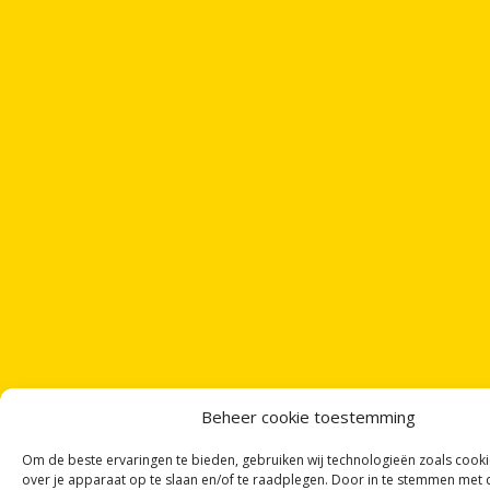
Beheer cookie toestemming
Om de beste ervaringen te bieden, gebruiken wij technologieën zoals cook
over je apparaat op te slaan en/of te raadplegen. Door in te stemmen met