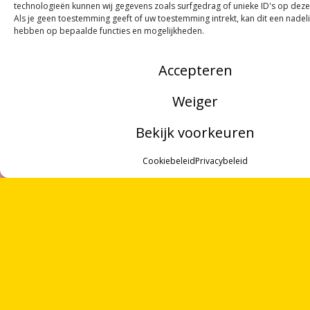
technologieën kunnen wij gegevens zoals surfgedrag of unieke ID's op deze
Als je geen toestemming geeft of uw toestemming intrekt, kan dit een nadel
hebben op bepaalde functies en mogelijkheden.
Accepteren
Weiger
Bekijk voorkeuren
MENU
Cookiebeleid
Privacybeleid
ONTVANG
VIER GEDICHTEN
PER MAAND
VIA ONZE
NIEUWSBRIEF
!
ZOEKEN
OVER ONS
OF VOLG ONS VIA SOCIALE MEDIA
VRIJWILLIGERS
PARTNERS
CONTACT
NOORDWOORD
Munnekeholm 2