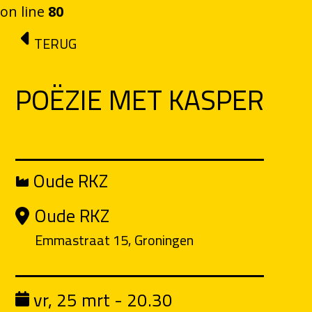
on line
80
Ga naar de inhoud
TERUG
POËZIE MET KASPER
Oude RKZ
Oude RKZ
Emmastraat 15, Groningen
vr, 25 mrt - 20.30