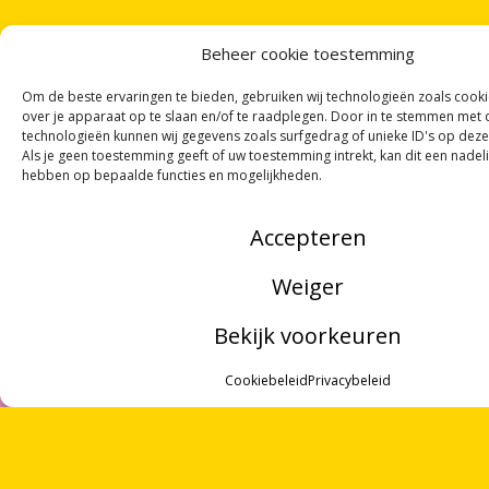
Beheer cookie toestemming
Om de beste ervaringen te bieden, gebruiken wij technologieën zoals cook
over je apparaat op te slaan en/of te raadplegen. Door in te stemmen met
technologieën kunnen wij gegevens zoals surfgedrag of unieke ID's op deze
Als je geen toestemming geeft of uw toestemming intrekt, kan dit een nadel
hebben op bepaalde functies en mogelijkheden.
Accepteren
Weiger
Bekijk voorkeuren
MENU
Cookiebeleid
Privacybeleid
ZOEKEN
OVER ONS
ONTVANG
VIER GEDICHTEN
PER MAAND