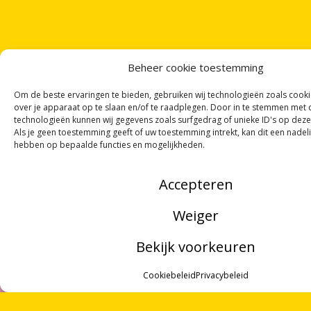
Beheer cookie toestemming
Om de beste ervaringen te bieden, gebruiken wij technologieën zoals cook
over je apparaat op te slaan en/of te raadplegen. Door in te stemmen met
technologieën kunnen wij gegevens zoals surfgedrag of unieke ID's op deze
ONTVANG
VIER GEDICHTEN
PER MAAND
Als je geen toestemming geeft of uw toestemming intrekt, kan dit een nadel
hebben op bepaalde functies en mogelijkheden.
VIA ONZE
NIEUWSBRIEF
!
OF VOLG ONS VIA SOCIALE MEDIA
Accepteren
Weiger
Bekijk voorkeuren
NOORDWOORD
MENU
Munnekeholm 2
Cookiebeleid
Privacybeleid
9711 JA Groningen
ZOEKEN