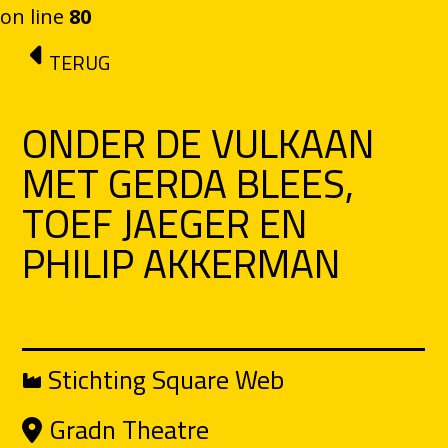
on line
80
Ga naar de inhoud
TERUG
ONDER DE VULKAAN
MET GERDA BLEES,
TOEF JAEGER EN
PHILIP AKKERMAN
Stichting Square Web
Gradn Theatre