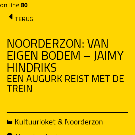
on line
80
Ga naar de inhoud
TERUG
NOORDERZON: VAN
EIGEN BODEM – JAIMY
HINDRIKS
EEN AUGURK REIST MET DE
TREIN
Kultuurloket & Noorderzon