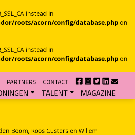
_SSL_CA instead in
dor/roots/acorn/config/database.php
on
_SSL_CA instead in
dor/roots/acorn/config/database.php
on
PARTNERS
CONTACT
ONINGEN
TALENT
MAGAZINE
IE EEN EN AL OOR
r niet kan bestaan
?
haal van je eigen gemeente
TIPENDIUM
r nieuw schrijftalent
POEZIEFIETS­­KNOOPPUNTEN
Poëzie op de fiets met de VERS app
LITERATUUR­­NETWERK NOORD
Samen bereiken we meer mensen
CURSUS: HET ESSAY ALS GRENSGANGER
den Boom, Roos Custers en Willem