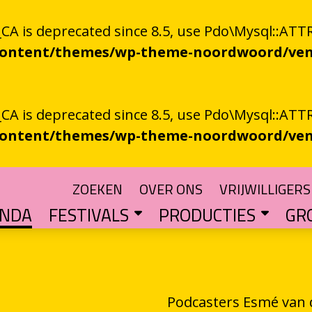
 is deprecated since 8.5, use Pdo\Mysql::ATTR
-content/themes/wp-theme-noordwoord/ven
 is deprecated since 8.5, use Pdo\Mysql::ATTR
-content/themes/wp-theme-noordwoord/ven
ZOEKEN
OVER ONS
VRIJWILLIGERS
ENDA
FESTIVALS
PRODUCTIES
GR
TUIN
n spoken word
SKEN RIEGEN
CHTER
rden
POETRY PROCESSING PARTY
Muzikale poëzie en poëzie vol muziek
Een podium voor streektaal
BESTE GRONINGER BOEK
Groningse literatuur in de schijnwerpers
AUDIO­­PRODUCT
Literatuur die op papie
WAT IS GRONINGS VUUR 
Werken aan het ver
LETTEREN­S
Financiële impuls voo
Podcasters Esmé van 