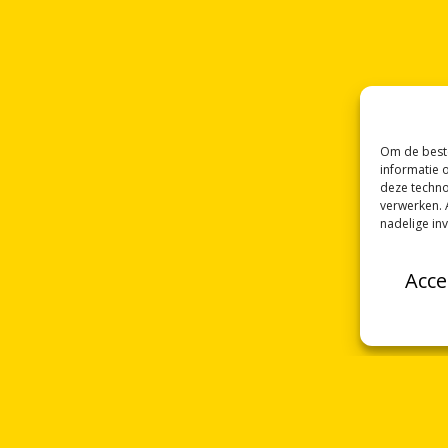
Om de beste
informatie 
deze techno
verwerken. 
nadelige in
Acce