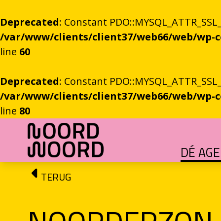
Deprecated
: Constant PDO::MYSQL_ATTR_SSL_CA
/var/www/clients/client37/web66/web/wp
line
60
Deprecated
: Constant PDO::MYSQL_ATTR_SSL_CA
/var/www/clients/client37/web66/web/wp
line
80
Ga naar de inhoud
DÉ AG
HET GROTE GEBEUREN
Festival vol verhalen en ontmoetingen
OEFENINGEN IN HET ONBEKENDE
Literaire community's in Stad en provincie
TALENT­PROGRAMMA
Leertraject voor literair talent
DICHTERS IN DE PRINSEN
Zomers festival vol poëzie e
ROEMTES TUSSEN LIENEN / RÜÜMTE TÜ
GRONINGER STADSDI
De stadsdichter toont Grunn in woo
TERUG