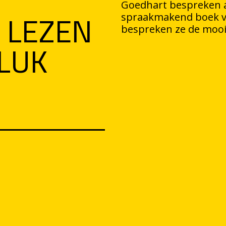
Goedhart bespreken a
: LEZEN
spraakmakend boek 
bespreken ze de moois
LUK