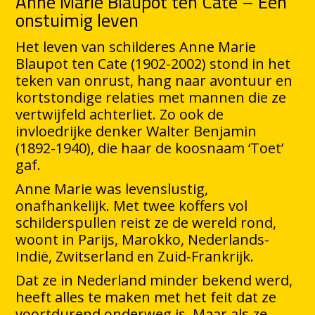
Anne Marie Blaupot ten Cate – Een
onstuimig leven
Het leven van schilderes Anne Marie
Blaupot ten Cate (1902-2002) stond in het
teken van onrust, hang naar avontuur en
kortstondige relaties met mannen die ze
vertwijfeld achterliet. Zo ook de
invloedrijke denker Walter Benjamin
(1892-1940), die haar de koosnaam ‘Toet’
gaf.
Anne Marie was levenslustig,
onafhankelijk. Met twee koffers vol
schilderspullen reist ze de wereld rond,
woont in Parijs, Marokko, Nederlands-
Indië, Zwitserland en Zuid-Frankrijk.
Dat ze in Nederland minder bekend werd,
heeft alles te maken met het feit dat ze
voortdurend onderweg is. Maar als ze