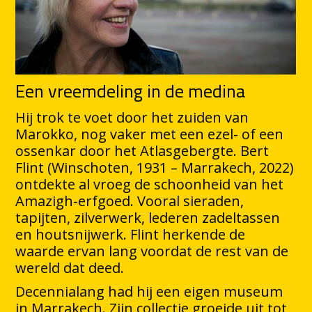
Een vreemdeling in de medina
Hij trok te voet door het zuiden van
Marokko, nog vaker met een ezel- of een
ossenkar door het Atlasgebergte. Bert
Flint (Winschoten, 1931 – Marrakech, 2022)
ontdekte al vroeg de schoonheid van het
Amazigh-erfgoed. Vooral sieraden,
tapijten, zilverwerk, lederen zadeltassen
en houtsnijwerk. Flint herkende de
waarde ervan lang voordat de rest van de
wereld dat deed.
Decennialang had hij een eigen museum
in Marrakech. Zijn collectie groeide uit tot