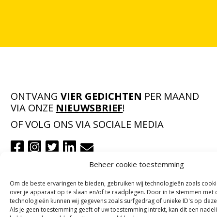
ONTVANG
VIER GEDICHTEN
PER MAAND
VIA ONZE
NIEUWSBRIEF
!
OF VOLG ONS VIA SOCIALE MEDIA
Beheer cookie toestemming
NOORDWOORD
Om de beste ervaringen te bieden, gebruiken wij technologieën zoals cook
Munnekeholm 2
over je apparaat op te slaan en/of te raadplegen. Door in te stemmen met
9711 JA Groningen
technologieën kunnen wij gegevens zoals surfgedrag of unieke ID's op deze
Als je geen toestemming geeft of uw toestemming intrekt, kan dit een nadel