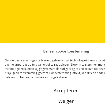
Beheer cookie toestemming
Om de beste ervaringen te bieden, gebruiken wij technologieën zoals cook
over je apparaat op te slaan en/of te raadplegen. Door in te stemmen met
ONTVANG
VIER GEDICHTEN
PER MAAND
technologieën kunnen wij gegevens zoals surfgedrag of unieke ID's op deze
VIA ONZE
NIEUWSBRIEF
!
Als je geen toestemming geeft of uw toestemming intrekt, kan dit een nadel
hebben op bepaalde functies en mogelijkheden.
OF VOLG ONS VIA SOCIALE MEDIA
Accepteren
Weiger