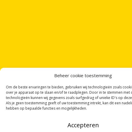
Beheer cookie toestemming
Om de beste ervaringen te bieden, gebruiken wij technologieën zoals cook
over je apparaat op te slaan en/of te raadplegen. Door in te stemmen met
technologieën kunnen wij gegevens zoals surfgedrag of unieke ID's op deze
Als je geen toestemming geeft of uw toestemming intrekt, kan dit een nadel
hebben op bepaalde functies en mogelijkheden.
ONTVANG
VIER GEDICHTEN
PER MAAND
Accepteren
VIA ONZE
NIEUWSBRIEF
!