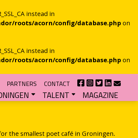
_SSL_CA instead in
dor/roots/acorn/config/database.php
on
_SSL_CA instead in
dor/roots/acorn/config/database.php
on
PARTNERS
CONTACT
ONINGEN
TALENT
MAGAZINE
IE EEN EN AL OOR
r niet kan bestaan
?
haal van je eigen gemeente
TIPENDIUM
r nieuw schrijftalent
POEZIEFIETS­­KNOOPPUNTEN
Poëzie op de fiets met de VERS app
LITERATUUR­­NETWERK NOORD
Samen bereiken we meer mensen
CURSUS: HET ESSAY ALS GRENSGANGER
for the smallest poet café in Groningen.