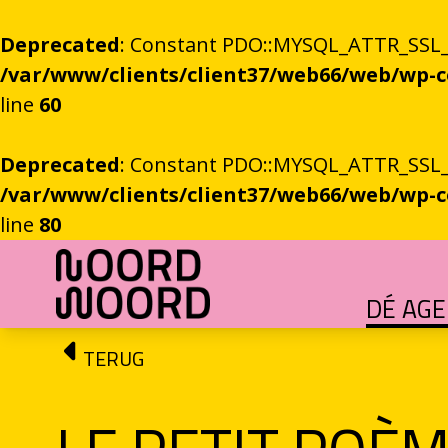
Deprecated
: Constant PDO::MYSQL_ATTR_SSL_CA
/var/www/clients/client37/web66/web/wp
line
60
Deprecated
: Constant PDO::MYSQL_ATTR_SSL_CA
/var/www/clients/client37/web66/web/wp
line
80
Ga naar de inhoud
DÉ AG
HET GROTE GEBEUREN
Festival vol verhalen en ontmoetingen
OEFENINGEN IN HET ONBEKENDE
Literaire community's in Stad en provincie
TALENT­PROGRAMMA
Leertraject voor literair talent
DICHTERS IN DE PRINSEN
Zomers festival vol poëzie e
ROEMTES TUSSEN LIENEN / RÜÜMTE TÜ
GRONINGER STADSDI
De stadsdichter toont Grunn in woo
TERUG