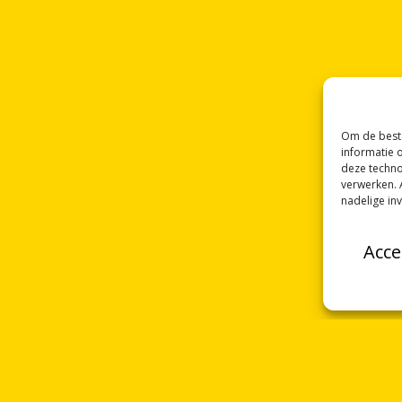
Om de beste
informatie 
deze techno
verwerken. 
nadelige in
Acce