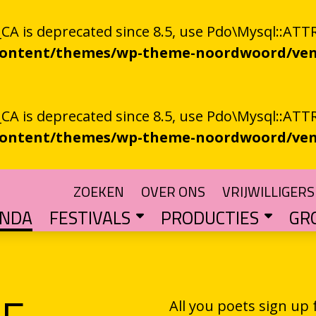
 is deprecated since 8.5, use Pdo\Mysql::ATTR
-content/themes/wp-theme-noordwoord/ven
 is deprecated since 8.5, use Pdo\Mysql::ATTR
-content/themes/wp-theme-noordwoord/ven
ZOEKEN
OVER ONS
VRIJWILLIGERS
ENDA
FESTIVALS
PRODUCTIES
GR
TUIN
n spoken word
SKEN RIEGEN
CHTER
rden
POETRY PROCESSING PARTY
Muzikale poëzie en poëzie vol muziek
Een podium voor streektaal
BESTE GRONINGER BOEK
Groningse literatuur in de schijnwerpers
AUDIO­­PRODUCT
Literatuur die op papie
WAT IS GRONINGS VUUR 
Werken aan het ver
LETTEREN­S
Financiële impuls voo
All you poets sign up 