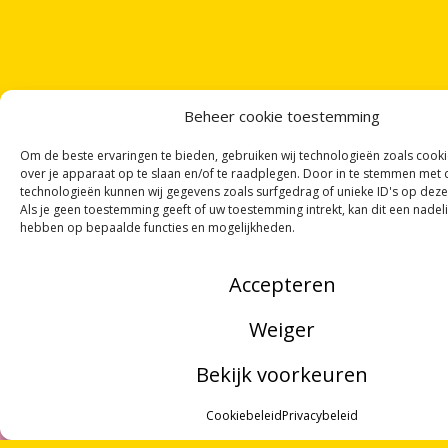
Beheer cookie toestemming
Om de beste ervaringen te bieden, gebruiken wij technologieën zoals cook
over je apparaat op te slaan en/of te raadplegen. Door in te stemmen met
technologieën kunnen wij gegevens zoals surfgedrag of unieke ID's op deze
Als je geen toestemming geeft of uw toestemming intrekt, kan dit een nadel
hebben op bepaalde functies en mogelijkheden.
Accepteren
ONTVANG
VIER GEDICHTEN
PER MAAND
VIA ONZE
NIEUWSBRIEF
!
Weiger
OF VOLG ONS VIA SOCIALE MEDIA
Bekijk voorkeuren
MENU
Cookiebeleid
Privacybeleid