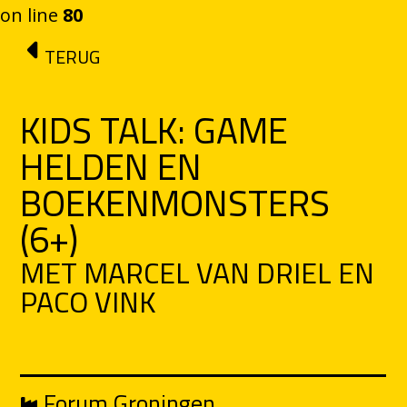
on line
80
Ga naar de inhoud
TERUG
KIDS TALK: GAME
HELDEN EN
BOEKENMONSTERS
(6+)
MET MARCEL VAN DRIEL EN
PACO VINK
Forum Groningen