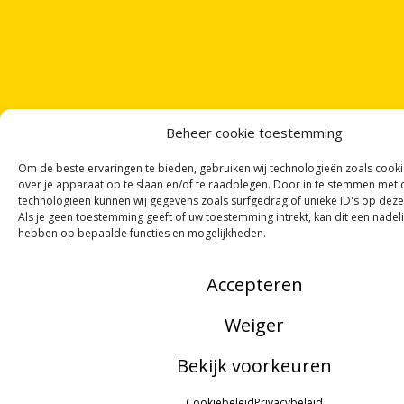
Beheer cookie toestemming
Om de beste ervaringen te bieden, gebruiken wij technologieën zoals cook
over je apparaat op te slaan en/of te raadplegen. Door in te stemmen met
technologieën kunnen wij gegevens zoals surfgedrag of unieke ID's op deze
Als je geen toestemming geeft of uw toestemming intrekt, kan dit een nadel
hebben op bepaalde functies en mogelijkheden.
Accepteren
Weiger
Bekijk voorkeuren
ONTVANG
VIER GEDICHTEN
PER MAAND
MENU
VIA ONZE
NIEUWSBRIEF
!
Cookiebeleid
Privacybeleid