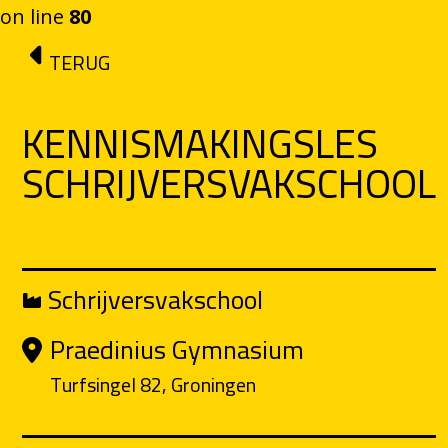
on line
80
Ga naar de inhoud
TERUG
KENNISMAKINGSLES
SCHRIJVERSVAKSCHOOL
Schrijversvakschool
Praedinius Gymnasium
Turfsingel 82, Groningen