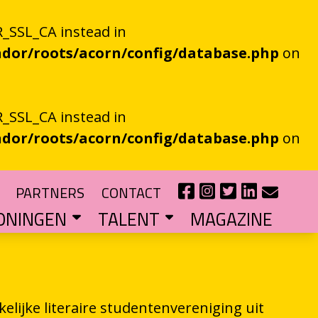
_SSL_CA instead in
dor/roots/acorn/config/database.php
on
_SSL_CA instead in
dor/roots/acorn/config/database.php
on
PARTNERS
CONTACT
ONINGEN
TALENT
MAGAZINE
IE EEN EN AL OOR
r niet kan bestaan
?
haal van je eigen gemeente
TIPENDIUM
r nieuw schrijftalent
POEZIEFIETS­­KNOOPPUNTEN
Poëzie op de fiets met de VERS app
LITERATUUR­­NETWERK NOORD
Samen bereiken we meer mensen
CURSUS: HET ESSAY ALS GRENSGANGER
elijke literaire studentenvereniging uit