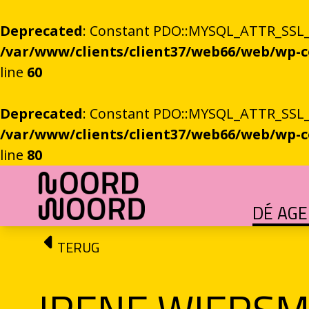
Deprecated
: Constant PDO::MYSQL_ATTR_SSL_CA
/var/www/clients/client37/web66/web/wp
line
60
Deprecated
: Constant PDO::MYSQL_ATTR_SSL_CA
/var/www/clients/client37/web66/web/wp
line
80
Ga naar de inhoud
DÉ AG
HET GROTE GEBEUREN
Festival vol verhalen en ontmoetingen
OEFENINGEN IN HET ONBEKENDE
Literaire community's in Stad en provincie
TALENT­PROGRAMMA
Leertraject voor literair talent
DICHTERS IN DE PRINSEN
Zomers festival vol poëzie e
ROEMTES TUSSEN LIENEN / RÜÜMTE TÜ
GRONINGER STADSDI
De stadsdichter toont Grunn in woo
TERUG