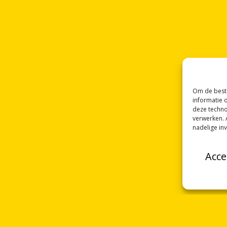
Om de beste
informatie 
deze techno
verwerken. 
nadelige in
Acce