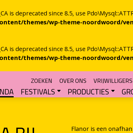
 is deprecated since 8.5, use Pdo\Mysql::ATTR
-content/themes/wp-theme-noordwoord/ven
 is deprecated since 8.5, use Pdo\Mysql::ATTR
-content/themes/wp-theme-noordwoord/ven
ZOEKEN
OVER ONS
VRIJWILLIGERS
ENDA
FESTIVALS
PRODUCTIES
GR
TUIN
n spoken word
SKEN RIEGEN
CHTER
rden
POETRY PROCESSING PARTY
Muzikale poëzie en poëzie vol muziek
Een podium voor streektaal
BESTE GRONINGER BOEK
Groningse literatuur in de schijnwerpers
AUDIO­­PRODUCT
Literatuur die op papie
WAT IS GRONINGS VUUR 
Werken aan het ver
LETTEREN­S
Financiële impuls voo
Flanor is een onafhank