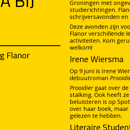
 BIJ
Groningen met ongevee
studierichtingen. Flan
schrijversavonden en 
Deze avonden zijn voo
Flanor verschillende 
activiteiten. Kom geru
welkom!
g Flanor
Irene Wiersma
Op 9 juni is Irene Wier
debuutroman
Prooidi
Prooidier
gaat over de 
stalking. Ook heeft ze
beluisteren is op Spoti
over haar boek, maar 
gelezen te hebben.
Literaire Studen