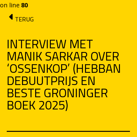
on line
80
Ga naar de inhoud
TERUG
INTERVIEW MET
MANIK SARKAR OVER
‘OSSENKOP’ (HEBBAN
DEBUUTPRIJS EN
BESTE GRONINGER
BOEK 2025)