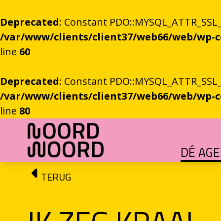
Deprecated
: Constant PDO::MYSQL_ATTR_SSL_CA
/var/www/clients/client37/web66/web/wp
line
60
Deprecated
: Constant PDO::MYSQL_ATTR_SSL_CA
/var/www/clients/client37/web66/web/wp
line
80
Ga naar de inhoud
DÉ AG
HET GROTE GEBEUREN
Festival vol verhalen en ontmoetingen
OEFENINGEN IN HET ONBEKENDE
Literaire community's in Stad en provincie
TALENT­PROGRAMMA
Leertraject voor literair talent
DICHTERS IN DE PRINSEN
Zomers festival vol poëzie e
ROEMTES TUSSEN LIENEN / RÜÜMTE TÜ
GRONINGER STADSDI
De stadsdichter toont Grunn in woo
TERUG