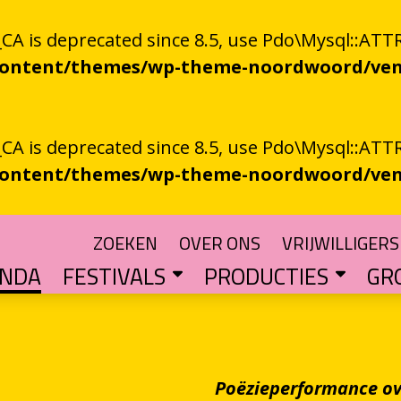
 is deprecated since 8.5, use Pdo\Mysql::ATTR
-content/themes/wp-theme-noordwoord/ven
 is deprecated since 8.5, use Pdo\Mysql::ATTR
-content/themes/wp-theme-noordwoord/ven
ZOEKEN
OVER ONS
VRIJWILLIGERS
ENDA
FESTIVALS
PRODUCTIES
GR
TUIN
n spoken word
SKEN RIEGEN
CHTER
rden
POETRY PROCESSING PARTY
Muzikale poëzie en poëzie vol muziek
Een podium voor streektaal
BESTE GRONINGER BOEK
Groningse literatuur in de schijnwerpers
AUDIO­­PRODUCT
Literatuur die op papie
WAT IS GRONINGS VUUR 
Werken aan het ver
LETTEREN­S
Financiële impuls voo
Poëzieperformance ove