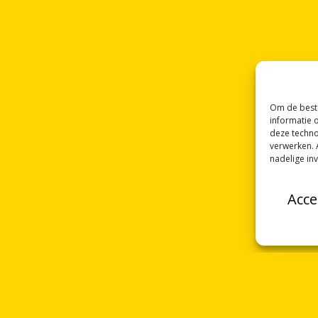
Om de beste
informatie 
deze techno
verwerken. 
nadelige in
Acce