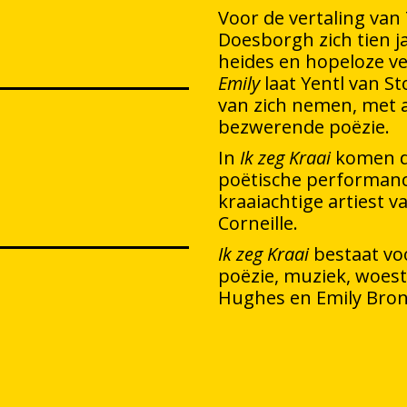
Voor de vertaling va
Doesborgh zich tien j
heides en hopeloze v
Emily
laat Yentl van S
van zich nemen, met 
bezwerende poëzie.
In
Ik zeg Kraai
komen dez
poëtische performanc
kraaiachtige artiest 
Corneille.
Ik zeg Kraai
bestaat vo
poëzie, muziek, woest
Hughes en Emily Bron