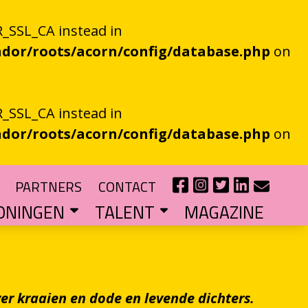
_SSL_CA instead in
dor/roots/acorn/config/database.php
on
_SSL_CA instead in
dor/roots/acorn/config/database.php
on
PARTNERS
CONTACT
ONINGEN
TALENT
MAGAZINE
IE EEN EN AL OOR
r niet kan bestaan
?
haal van je eigen gemeente
TIPENDIUM
r nieuw schrijftalent
POEZIEFIETS­­KNOOPPUNTEN
Poëzie op de fiets met de VERS app
LITERATUUR­­NETWERK NOORD
Samen bereiken we meer mensen
CURSUS: HET ESSAY ALS GRENSGANGER
r kraaien en dode en levende dichters.